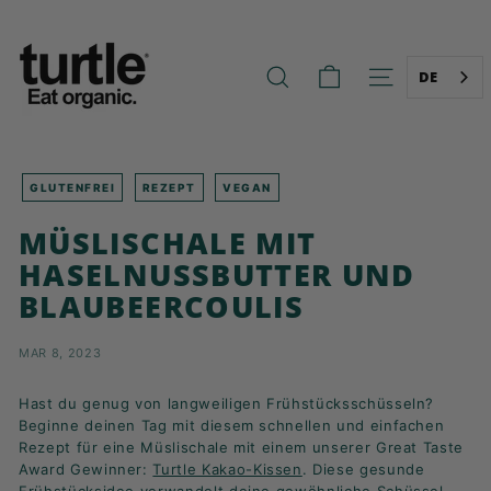
Zum
T
Inhalt
U
springen
R
DE
SUCHE
NAVIGATION
T
L
E
-
GLUTENFREI
REZEPT
VEGAN
B
MÜSLISCHALE MIT
E
HASELNUSSBUTTER UND
T
BLAUBEERCOULIS
T
E
MAR 8, 2023
R
B
Hast du genug von langweiligen Frühstücksschüsseln?
R
Beginne deinen Tag mit diesem schnellen und einfachen
E
Rezept für eine Müslischale mit einem unserer Great Taste
Award Gewinner:
Turtle Kakao-Kissen
. Diese gesunde
A