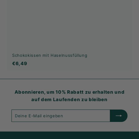
Schokokissen mit Haselnussfüllung
€6,49
€6,49
Abonnieren, um 10% Rabatt zu erhalten und
auf dem Laufenden zu bleiben
Deine
Abonnieren
E-
Mail
eingeben