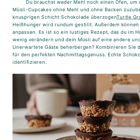
Du brauchst weder Mehl noch einen Ofen, um 
K
Müsli-Cupcakes ohne Mehl und ohne Backen zuzubere
F
knusprigen Schicht Schokolade überzogen
Turtle Gr
A
Heißhunger wird rundum gestillt. Außerdem können 
S
anpassen. Es ist so ein lustiges Rezept, das du im H
T!
wenig verändern und dein Müsli auf eine andere un
Unerwartete Gäste beherbergen? Kombinieren Sie d
für den perfekten Nachmittagsgenuss. Echte Schoko
identifizieren.