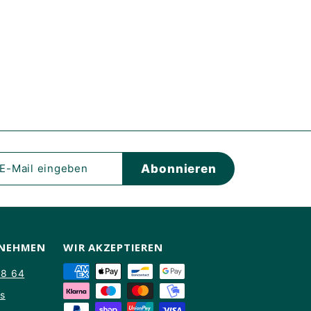
eren
Abonnieren
en
FNEHMEN
WIR AKZEPTIEREN
88 64
ns