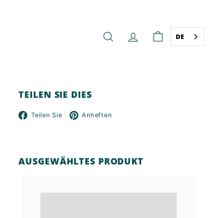
DE
SUCHE
KONTO
WARENKORB
TEILEN SIE DIES
Facebook
Pinterest
Teilen Sie
Anheften
AUSGEWÄHLTES PRODUKT