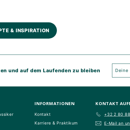
PTE & INSPIRATION
Deine
Abonni
ten und auf dem Laufenden zu bleiben
E-
Mail
eingeb
INFORMATIONEN
KONTAKT AU
assiker
Kontakt
+32 2 80 8
Karriere & Praktikum
E-Mail an u