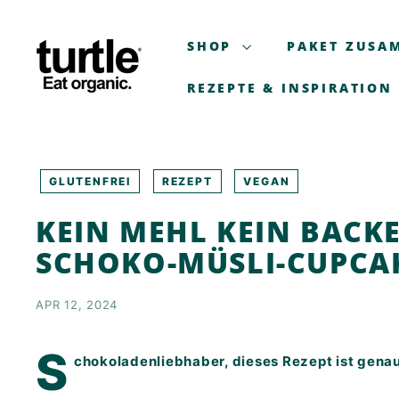
Zum
T
Inhalt
U
SHOP
PAKET ZUSA
springen
R
T
REZEPTE & INSPIRATION
L
E
-
B
GLUTENFREI
REZEPT
VEGAN
E
KEIN MEHL KEIN BACK
T
T
SCHOKO-MÜSLI-CUPCA
E
R
APR 12, 2024
B
R
S
chokoladenliebhaber, dieses Rezept ist genau 
E
A