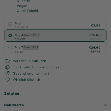
- Nussfrei
- Vegan
- Ohne Palmöl
Buy 1
€3.99
Standard
€15.68
Buy 4
Save 0,28 €
€15.96
2% OFF
€26.60
Buy 7
Save 1,33 €
€27.93
5% OFF
Versand in 24h-72h
100% natürlich und biologisch
Gesund und nahrhaft
Wirklich köstlich
Zutaten
Nährwerte