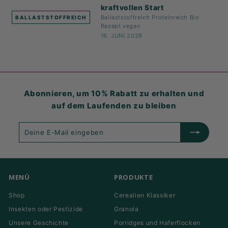
kraftvollen Start
Ballaststoffreich
Proteinreich
Bio
BALLASTSTOFFREICH
Rezept
vegan
16. JUNI 2026
Abonnieren, um 10% Rabatt zu erhalten und
auf dem Laufenden zu bleiben
Deine
Abonnieren
E-
Mail
eingeben
MENÜ
PRODUKTE
Shop
Cerealien Klassiker
Insekten oder Pestizide
Granola
Unsere Geschichte
Porridges und Haferflocken