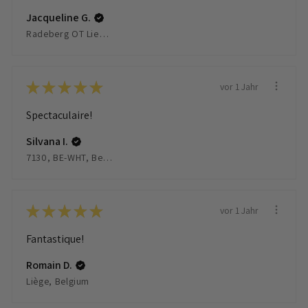
Jacqueline G.
Radeberg OT Liegau Augustusbad, Germany
★
★
★
★
★
vor 1 Jahr
Spectaculaire!
Silvana I.
7130, BE-WHT, Belgium
★
★
★
★
★
vor 1 Jahr
Fantastique!
Romain D.
Liège, Belgium