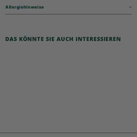
Allergiehinweise
DAS KÖNNTE SIE AUCH INTERESSIEREN
In den Warenkorb legen
Cocoa Smiles
€
€3,99
3
,
9