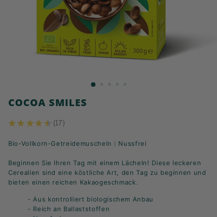
K
F
A
S
T!
COCOA SMILES
★
★
★
★
★
17
17
Bio-Vollkorn-Getreidemuscheln︱Nussfrei
Beginnen Sie Ihren Tag mit einem Lächeln! Diese leckeren
Cerealien sind eine köstliche Art, den Tag zu beginnen und
bieten einen reichen Kakaogeschmack.
- Aus kontrolliert biologischem Anbau
- Reich an Ballaststoffen