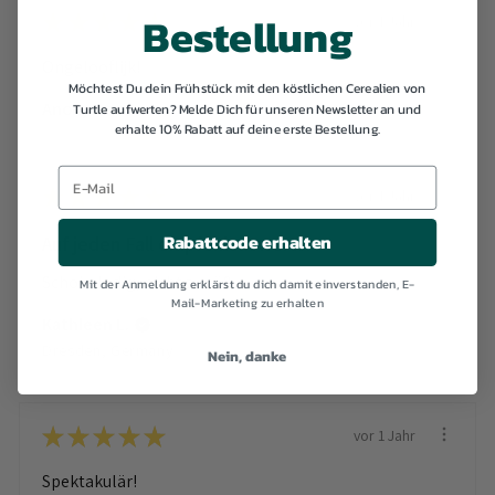
Bestellung
★
★
★
★
★
vor 1 Jahr
Ongelooflijk!
Möchtest Du dein Frühstück mit den köstlichen Cerealien von
Anonymous
Turtle aufwerten? Melde Dich für unseren Newsletter an und
erhalte 10% Rabatt auf deine erste Bestellung.
★
★
★
★
★
vor 1 Jahr
Rabattcode erhalten
Auf jeden Fall empfehlenswert!
Schokoladig, nicht zu süß
Mit der Anmeldung erklärst du dich damit einverstanden, E-
Mail-Marketing zu erhalten
Kathleen L.
Dresden, Germany
Nein, danke
★
★
★
★
★
vor 1 Jahr
Spektakulär!