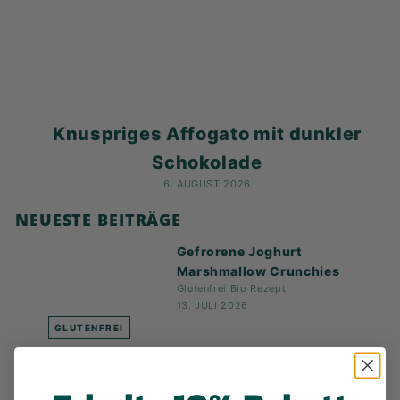
K
F
A
S
T!
Knuspriges Affogato mit dunkler
Schokolade
6. AUGUST 2026
NEUESTE BEITRÄGE
Gefrorene Joghurt
Marshmallow Crunchies
Glutenfrei
Bio
Rezept
13. JULI 2026
GLUTENFREI
Gesundes Bananensplit-