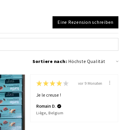
Eine Rezension schreiben
Sortiere nach:
★
★
★
★
★
vor 9 Monaten
Je le creuse !
Romain D.
Liège, Belgium