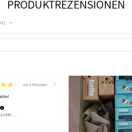
PRODUKTREZENSIONEN
en
★
★
vor 5 Monaten
ble!
MUR SUR ALLIER, France