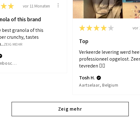
★
★
vor 11 Monaten
nola of this brand
★
★
★
★
★
vor 
e best granola of this
per crunchy, tastes
Top
..
ZEIG MEHR
Verkeerde levering werd hee
professioneel opgelost. Zee
's-Hertogenbosch, Netherlands
tevreden ✌🏻
Tosh H.
Aartselaar, Belgium
Zeig mehr