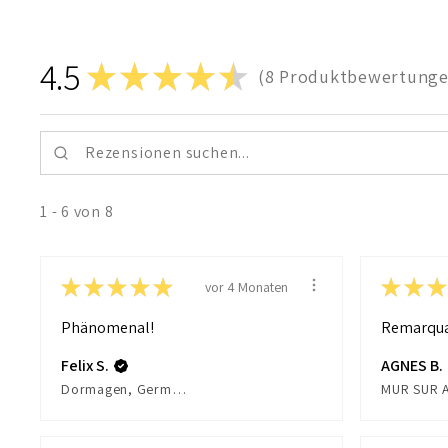
4.5
★
★
★
★
★
8
Produktbewertung
8
1 - 6 von 8
★
★
★
★
★
★
★
★
vor 4 Monaten
Phänomenal!
Remarqua
Felix S.
AGNES B.
Dormagen, Germany