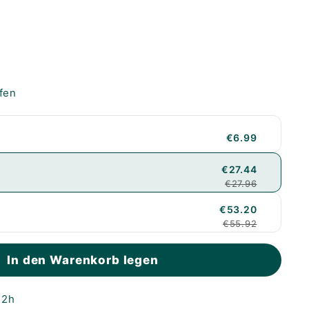
ffen
€6.99
€27.44
€27.96
€53.20
€55.92
In den Warenkorb legen
72h