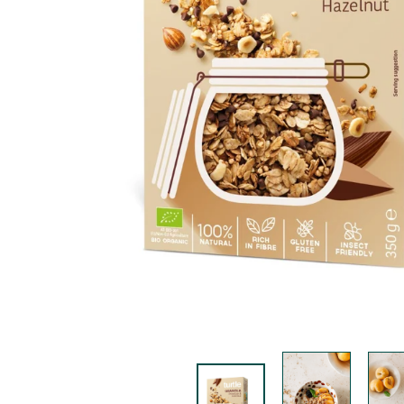
K
F
A
S
T!