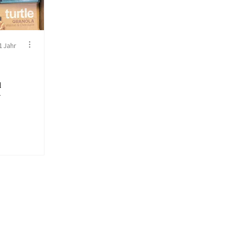
1 Jahr
l
r