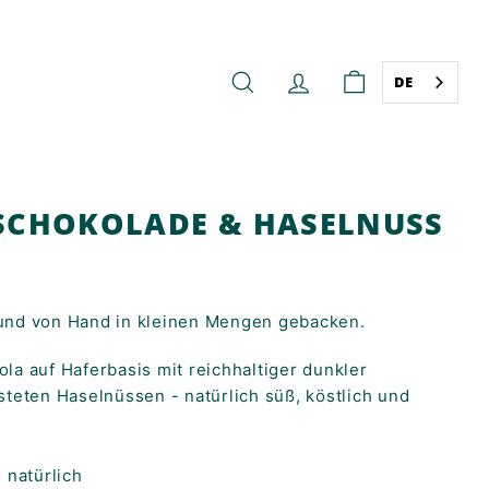
DE
SUCHE
KONTO
WARENKORB
SCHOKOLADE & HASELNUSS
h und von Hand in kleinen Mengen gebacken.
a auf Haferbasis mit reichhaltiger dunkler
teten Haselnüssen - natürlich süß, köstlich und
 natürlich