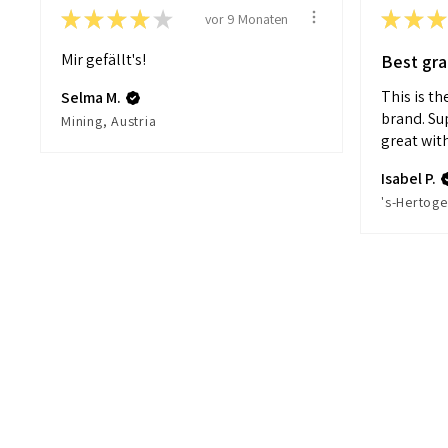
★
★
★
★
★
★
★
★
vor 9 Monaten
Mir gefällt's!
Best gra
This is th
Selma M.
brand. Su
Mining, Austria
great with.
Isabel P.