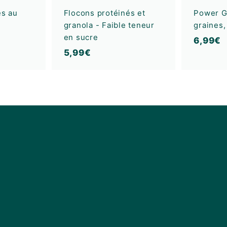
n
n
i
i
es au
Flocons protéinés et
Power G
e
e
granola - Faible teneur
graines,
r
r
en sucre
6
6,99€
5
5,99€
,
,
9
9
9
9
€
€