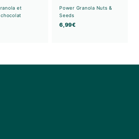
n
n
i
i
ranola et
Power Granola Nuts &
e
e
 chocolat
Seeds
r
r
6
6,99€
,
9
9
€