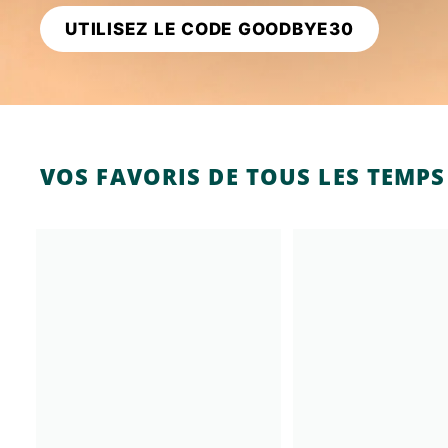
K
UTILISEZ LE CODE GOODBYE30
F
A
S
T
!
VOS FAVORIS DE TOUS LES TEMPS
A
j
o
u
t
e
r
a
u
p
a