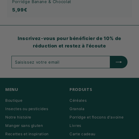
Porridge Banane & Chocolat
5,99€
5,99€
Inscrivez-vous pour bénéficier de 10% de
réduction et restez à l'écoute
Saisissez
S'abonner
votre
email
MENU
PRODUITS
Boutique
Céréales
Insectes ou pesticides
Granola
Notre histoire
Porridge et flocons d'avoine
Manger sans gluten
Livres
Recettes et inspiration
Carte cadeau