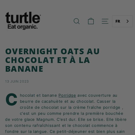
Aller
T
au
U
contenu
R
FR
RECHERCHE
NAVIGATION
T
L
E
OVERNIGHT OATS AU
-
CHOCOLAT ET À LA
B
BANANE
E
T
13 JUIN 2023
T
E
C
hocolat et banane
Porridge
avec couverture au
R
beurre de cacahuète et au chocolat.
Casser la
B
croûte de chocolat sur la crème fraîche porridge ,
c'est un peu comme prendre la première bouchée
R
de votre glace Magnum. C'est dur. Elle se brise. Elle libère
E
son contenu rafraîchissant et le chocolat commence à
A
fondre sur la langue. Ce petit-déjeuner est bien plus sain