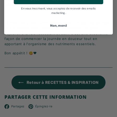
refroidir votre corps et de réchauffer votre cœur.
En vous inscrivant, vous acceptez de recevoir des emails
marketing.
Et voilà, vous avez votre propre avoine du jour au chocolat
Non, merci
et à la banane avec couverture de chocolat, un petit
déjeuner à la fois rassasiant et sain. C'est une excellente
façon de commencer la journée en douceur tout en
apportant à l'organisme des nutriments essentiels.
Bon appétit ! 😋❤️
Retour à RECETTES & INSPIRATION
PARTAGER CETTE INFORMATION
Facebook
Pinterest
Partagez
Épinglez-le