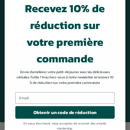
Recevez 10% de
réduction sur
votre première
CÉRÉALES BIOLOGIQUES
commande
Turtle céréales : 100 % biologiques, sans OGM et
délicieuses. Nos pratiques agricoles durables
Envie d'améliorer votre petit-déjeuner avec les délicieuses
préservent l'eau propre et soutiennent la faune et la
céréales Turtle ? Inscrivez-vous à notre newsletter et recevez 10
flore. Savourez un petit-déjeuner nutritif au goût
% de réduction sur votre première commande.
délicieux et alimentez votre journée avec de l'énergie
à libération lente.
EXPLOREZ
Obtenir un code de réduction
En vous inscrivant, vous acceptez de recevoir des emails
marketing.