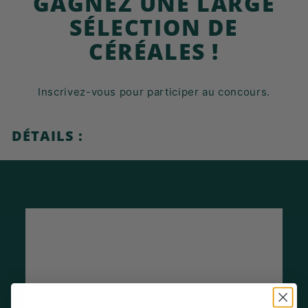
GAGNEZ UNE LARGE
K
SÉLECTION DE
F
A
CÉRÉALES !
S
T
Inscrivez-vous pour participer au concours.
!
DÉTAILS :