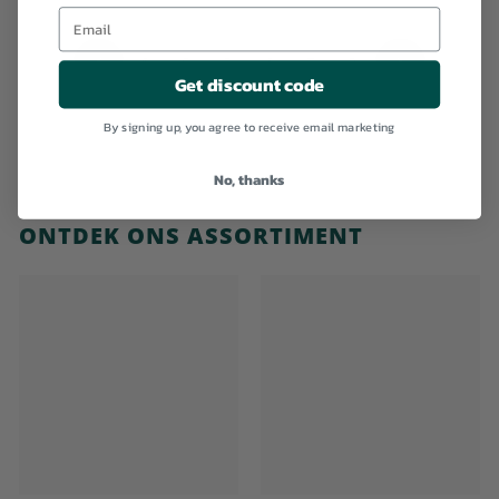
1
2
3
4
5
6
Vorige
Volgende
Get discount code
By signing up, you agree to receive email marketing
No, thanks
ONTDEK ONS ASSORTIMENT