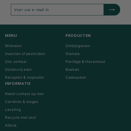
Voer
Inschrijven
uw
e-
mail
in
MENU
PRODUCTEN
Winkelen
Ontbijtgranen
Insecten of pesticiden
Granola
Ons verhaal
Porridge & Havermout
Glutenvrij eten
Boeken
Recepten & inspiratie
Cadeaubon
INFORMATIE
Neem contact op met
Carrières & stages
Levering
Recycle met ons!
Afdruk