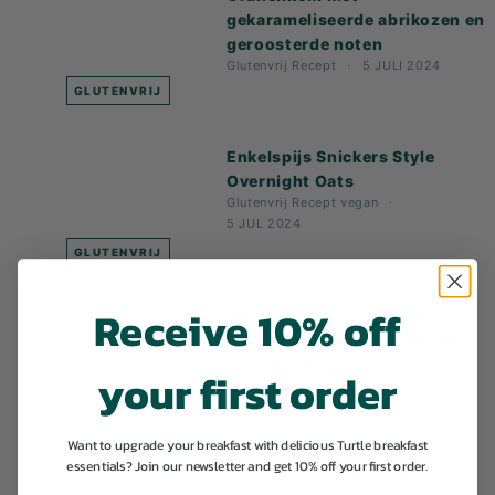
gekarameliseerde abrikozen en
geroosterde noten
Glutenvrij
Recept
5 JULI 2024
GLUTENVRIJ
Enkelspijs Snickers Style
Overnight Oats
Glutenvrij
Recept
vegan
5 JUL 2024
GLUTENVRIJ
Receive 10% off
Glutenvrije Smoothie Chia
Pudding Parfait (4 Makkelijke
Smaakvariaties)
your first order
Glutenvrij
Recept
vegan
19 JUN 2024
GLUTENVRIJ
Want to upgrade your breakfast with delicious Turtle breakfast
essentials? Join our newsletter and get 10% off your first order.