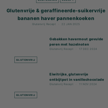
K
F
Glutenvrije & geraffineerde-suikervrije
A
bananen haver pannenkoeken
S
Glutenvrij
Recept
22 JAN 2025
T!
Gebakken havermout gevulde
peren met hazelnoten
Glutenvrij
Recept
17 DEC 2024
GLUTENVRIJ
Eiwitrijke, glutenvrije
ontbijtpot in vanillechocolade
Glutenvrij
Recept
11 NOV 2024
GLUTENVRIJ