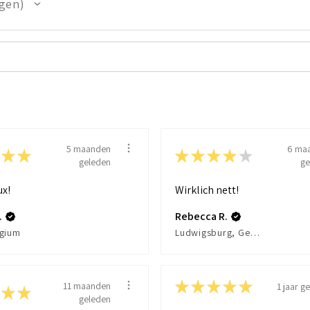
gen
5 maanden
6 ma
★
★
★
★
★
★
★
geleden
ge
ux!
Wirklich nett!
.
Rebecca R.
lgium
Ludwigsburg, Germany
★
★
★
★
★
11 maanden
1 jaar g
★
★
geleden