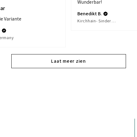
Wunderbar!
ar
Benedikt B.
ie Variante
Kirchhain- Sindersfeld, Germany
.
ermany
Laat meer zien