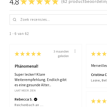
4.8
★
★
★
★
★
62
productbeoordelin
62
1 - 6 van 62
3 maanden
★
★
★
★
★
★
★
★
geleden
Merveille
Phänomenal!
Super lecker! Klare
Cristina C
Weiterempfehlung. Endlich gibt
Lasne, Be
es eine gesunde Alter...
LAAT MEER ZIEN
Rebecca S.
★
★
★
Reichenbach an der Fils, Germany