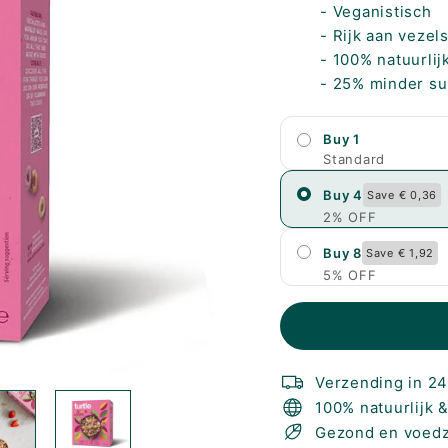
- Veganistisch
- Rijk aan vezel
- 100% natuurlij
- 25% minder su
Buy 1
Standard
Buy 4
Save € 0,36
2% OFF
Buy 8
Save € 1,92
5% OFF
Verzending in 2
100% natuurlijk &
Gezond en voed