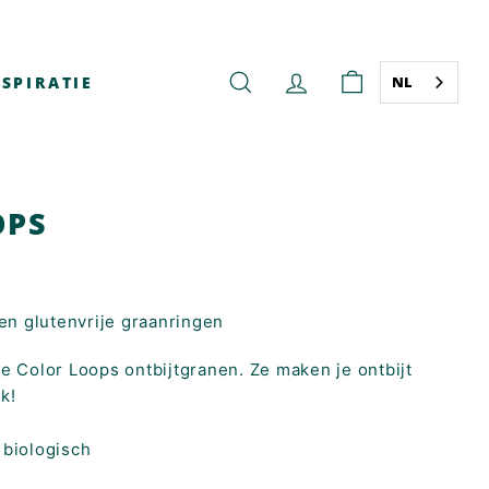
SPIRATIE
NL
ZOEK OP
ACCOUNT
WINKELWAG
OPS
 en glutenvrije graanringen
e Color Loops ontbijtgranen. Ze maken je ontbijt
k!
 biologisch