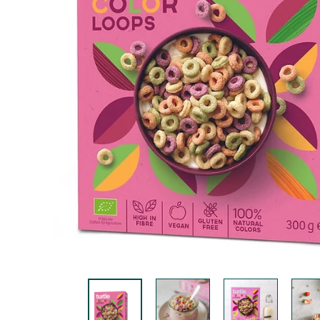
K
F
A
S
T!