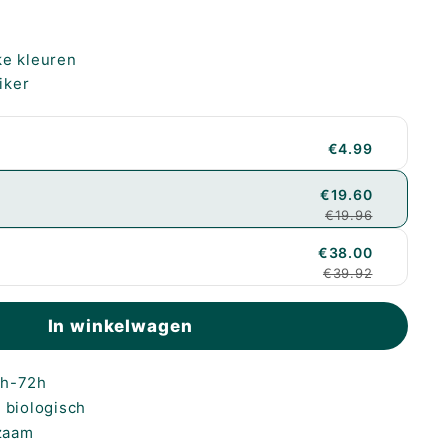
s
ke kleuren
iker
€4.99
€19.60
€19.96
€38.00
€39.92
In winkelwagen
4h-72h
 biologisch
zaam