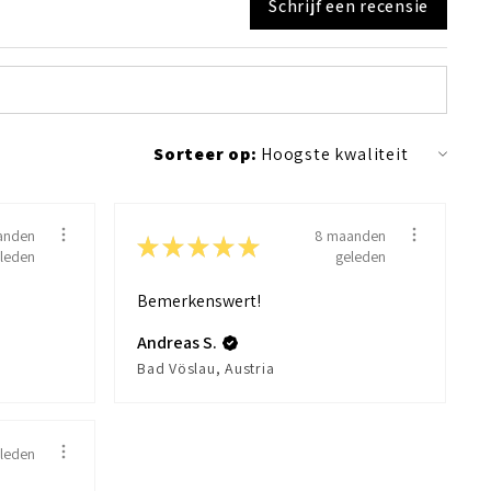
Schrijf een recensie
Sorteer op:
anden
8 maanden
★
★
★
★
★
leden
geleden
Bemerkenswert!
Andreas S.
Bad Vöslau, Austria
eleden