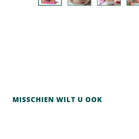
MISSCHIEN WILT U OOK
I
n
w