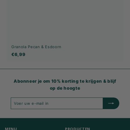
Granola Pecan & Esdoorn
€6,99
€6,99
Abonneer je om 10% korting te krijgen & blijf
op de hoogte
Voer
Inschrijven
uw
e-
mail
in
MENU
PRODUCTEN