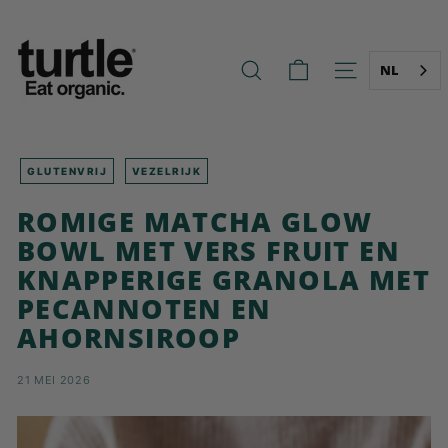
Ga
T
naar
U
de
R
inhoud
NL
ZOEK OP
NAVIGATIE O
T
L
E
-
GLUTENVRIJ
VEZELRIJK
B
ROMIGE MATCHA GLOW
E
BOWL MET VERS FRUIT EN
T
KNAPPERIGE GRANOLA MET
T
PECANNOTEN EN
E
R
AHORNSIROOP
B
R
21 MEI 2026
E
A