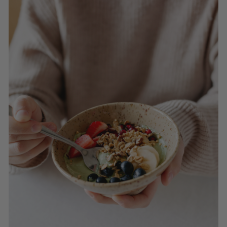
K
F
A
S
T!