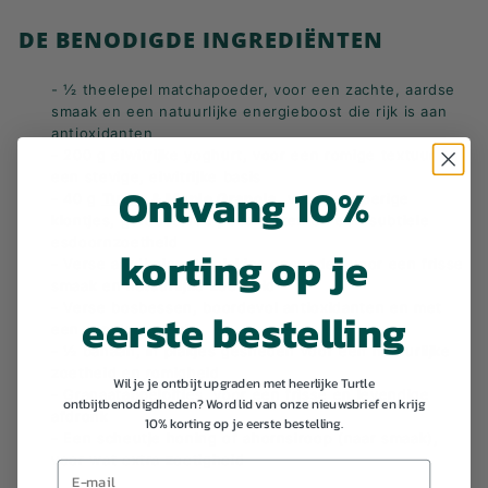
DE BENODIGDE INGREDIËNTEN
- ½ theelepel matchapoeder, voor een zachte, aardse
smaak en een natuurlijke energieboost die rijk is aan
antioxidanten
- 200 g eiwitrijke yoghurt, voor een romige textuur en
een stevige, eiwitrijke basis
Ontvang 10%
- 40 g
Turtle & Maple Granola
, voor knapperige
klontjes, geroosterde pecannoten en een subtiele
esdoornzoetheid
korting op je
- Verse aardbeien, in plakjes gesneden voor een frisse
smaak en natuurlijke zoetheid
- Verse bosbessen, boordevol antioxidanten en met
eerste bestelling
een sappige smaak
- ½ banaan, in plakjes gesneden voor een natuurlijke
zoetheid en romigheid
Wil je je ontbijt upgraden met heerlijke Turtle
- Granaatappelpitjes, voor een frisse en levendige
ontbijtbenodigdheden? Word lid van onze nieuwsbrief en krijg
afdronk
10% korting op je eerste bestelling.
- Een scheutje honing of ahornsiroop (naar smaak),
voor wat extra zoetigheid