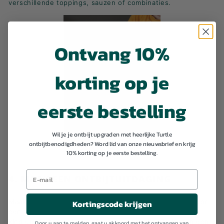
verschillende toppings, sauzen of combinaties.
Ontvang 10%
korting op je
eerste bestelling
Wil je je ontbijt upgraden met heerlijke Turtle
ontbijtbenodigdheden? Word lid van onze nieuwsbrief en krijg
10% korting op je eerste bestelling.
4. MAAK EEN ONTBIJTUITDAGING
Maak van ontbijten een vriendschappelijke wedstrijd door
Kortingscode krijgen
een wekelijkse ontbijtuitdaging te organiseren. Laat elk
kind om de beurt de "chef van de dag" zijn. Ze kiezen een
Door u aan te melden, gaat u akkoord met het ontvangen van