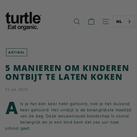
Ga
T
naar
U
de
R
inhoud
NL
ZOEK OP
NAVIGATIE O
T
L
E
-
ARTIKEL
B
5 MANIEREN OM KINDEREN
E
ONTBIJT TE LATEN KOKEN
T
T
21 JUL 2023
E
R
A
ls je het één keer hebt gehoord, heb je het duizend
B
keer gehoord: Het ontbijt is de belangrijkste maaltijd
R
van de dag. Deze eeuwenoude boodschap is vooral
belangrijk als je een kind bent dat zes uur naar
E
school gaat.
A