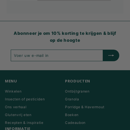
Abonneer je om 10% korting te krijgen & blijf
op de hoogte
Voer
Inschrijven
uw
e-
mail
in
MENU
PRODUCTEN
Winkelen
Ontbijtgranen
Insecten of pesticiden
Granola
Ons verhaal
Porridge & Havermout
Glutenvrij eten
Boeken
Recepten & inspiratie
Cadeaubon
INFORMATIE