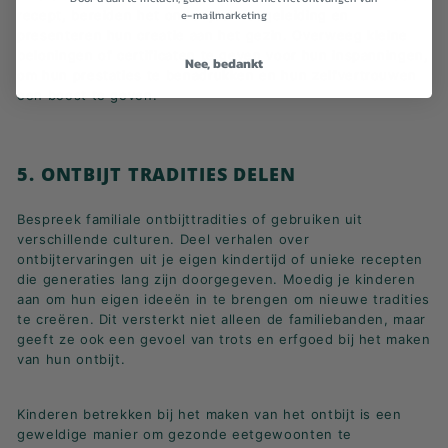
recept, bereiden het onder jouw begeleiding en
e-mailmarketing
presenteren hun creatie aan het gezin. Overweeg kleine
beloningen of certificaten te geven voor hun inspanningen,
Nee, bedankt
om hun prestaties te benadrukken en hun zelfvertrouwen
een boost te geven.
5. ONTBIJT TRADITIES DELEN
Bespreek familiale ontbijttradities of gebruiken uit
verschillende culturen. Deel verhalen over
ontbijtervaringen uit je eigen kindertijd of unieke recepten
die generaties lang zijn doorgegeven. Moedig je kinderen
aan om hun eigen ideeën in te brengen om nieuwe tradities
te creëren. Dit versterkt niet alleen de familiebanden, maar
geeft ze ook een gevoel van trots en erfgoed bij het maken
van hun ontbijt.
Kinderen betrekken bij het maken van het ontbijt is een
geweldige manier om gezonde eetgewoonten te