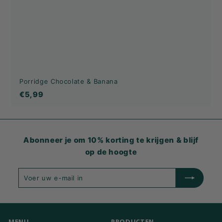
Porridge Chocolate & Banana
€5,99
€5,99
Abonneer je om 10% korting te krijgen & blijf
op de hoogte
Voer
Inschrijven
uw
e-
mail
in
MENU
PRODUCTEN