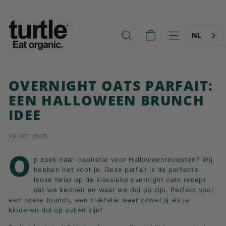
Ga
T
naar
U
de
R
inhoud
NL
ZOEK OP
NAVIGATIE O
T
L
E
OVERNIGHT OATS PARFAIT:
-
EEN HALLOWEEN BRUNCH
B
IDEE
E
T
28 OKT 2025
T
E
O
p zoek naar inspiratie voor Halloweenrecepten? Wij
R
hebben het voor je. Deze parfait is de perfecte
B
leuke twist op de klassieke
overnight oats recept
dat we kennen en waar we dol op zijn. Perfect voor
R
een zoete brunch, een traktatie waar zowel jij als je
E
kinderen dol op zullen zijn!
A