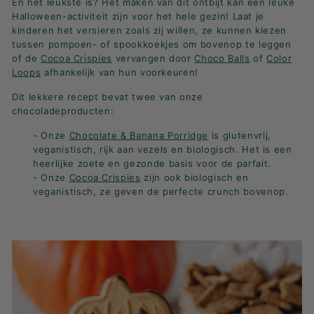
En het leukste is? Het maken van dit ontbijt kan een leuke
K
Halloween-activiteit zijn voor het hele gezin! Laat je
F
kinderen het versieren zoals zij willen, ze kunnen kiezen
A
tussen pompoen- of spookkoekjes om bovenop te leggen
of de
Cocoa Crispies
vervangen door
Choco Balls
of
Color
S
Loops
afhankelijk van hun voorkeuren!
T!
Dit lekkere recept bevat twee van onze
chocoladeproducten:
- Onze
Chocolate & Banana Porridge
is glutenvrij,
veganistisch, rijk aan vezels en biologisch. Het is een
heerlijke zoete en gezonde basis voor de parfait.
- Onze
Cocoa Crispies
zijn ook biologisch en
veganistisch, ze geven de perfecte crunch bovenop.