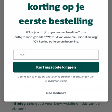
korting op je
eerste bestelling
Wil je je ontbijt upgraden met heerlijke Turtle
ontbijtbenodigdheden? Word lid van onze nieuwsbrief en krijg
10% korting op je eerste bestelling.
Kortingscode krijgen
Door u aan te melden, gaat u akkoord met het ontvangen van
e-mailmarketing
WAAROM ONZE
CHOCOLADE & PORRIDGE
GEBRUIKEN:
Nee, bedankt
-
Biologisch
: goed voor jouw welzijn en dat van de
planeet!