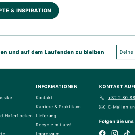
PTE & INSPIRATION
Deine
Abonni
ten und auf dem Laufenden zu bleiben
E-
Mail
eingeb
INFORMATIONEN
KONTAKT AU
assiker
Kontakt
+32 2 80 8
Karriere & Praktikum
E-Mail an u
nd Haferflocken
Lieferung
Folgen Sie uns
Recycle mit uns!
Facebook
Instagr
Ti
rte
Impressum