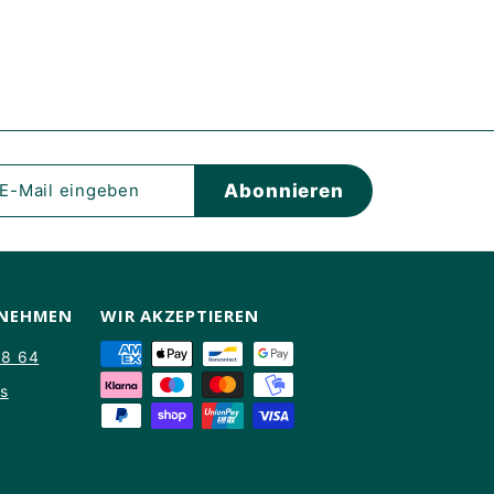
eren
Abonnieren
en
FNEHMEN
WIR AKZEPTIEREN
88 64
ns
am
kTok