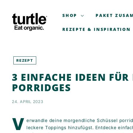
Zum
T
Inhalt
U
SHOP
PAKET ZUSA
springen
R
T
REZEPTE & INSPIRATION
L
E
-
B
REZEPT
E
3 EINFACHE IDEEN FÜR
T
T
PORRIDGES
E
R
24. APRIL 2023
B
R
V
erwandle deine morgendliche Schüssel porrid
E
leckere Toppings hinzufügst. Entdecke einfac
A