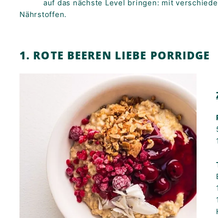
auf das nächste Level bringen: mit verschie
K
Nährstoffen.
F
A
S
1. ROTE BEEREN LIEBE PORRIDGE
T!