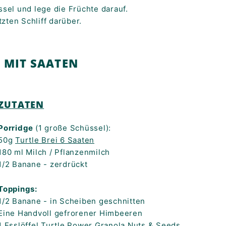
ssel und lege die Früchte darauf.
tzten Schliff darüber.
MIT SAATEN
ZUTATEN
Porridge
(1 große Schüssel):
50g
Turtle Brei 6 Saaten
180 ml Milch / Pflanzenmilch
1/2 Banane - zerdrückt
Toppings:
1/2 Banane - in Scheiben geschnitten
Eine Handvoll gefrorener Himbeeren
1 Esslöffel
Turtle Power Granola Nuts & Seeds