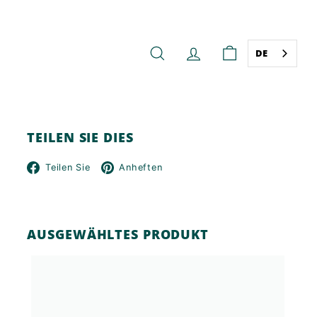
DE
SUCHE
KONTO
WARENKORB
TEILEN SIE DIES
Facebook
Pinterest
Teilen Sie
Anheften
AUSGEWÄHLTES PRODUKT