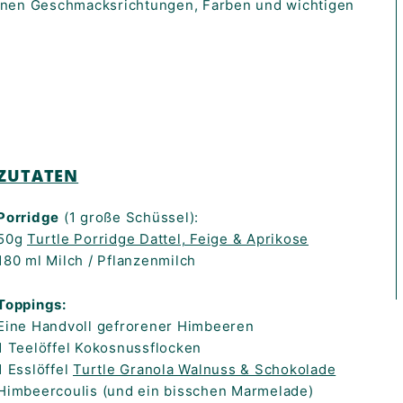
denen Geschmacksrichtungen, Farben und wichtigen
ZUTATEN
Porridge
(1 große Schüssel):
50g
Turtle Porridge Dattel, Feige & Aprikose
180 ml Milch / Pflanzenmilch
Toppings:
Eine Handvoll gefrorener Himbeeren
1 Teelöffel Kokosnussflocken
1 Esslöffel
Turtle Granola Walnuss & Schokolade
Himbeercoulis (und ein bisschen Marmelade)