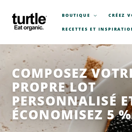
Aller
T
au
U
BOUTIQUE
CRÉEZ V
contenu
R
T
RECETTES ET INSPIRATIO
L
E
-
B
E
COMPOSEZ VOTR
T
PROPRE LOT
T
E
PERSONNALISÉ E
R
B
ÉCONOMISEZ 5 %
R
E
A