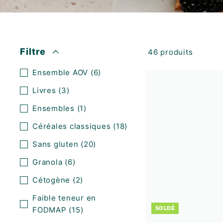
K
F
A
S
Filtre
46 produits
T
!
Ensemble AOV
(6)
Livres
(3)
Ensembles
(1)
Céréales classiques
(18)
Sans gluten
(20)
Granola
(6)
Cétogène
(2)
Faible teneur en
SOLDÉ
FODMAP
(15)