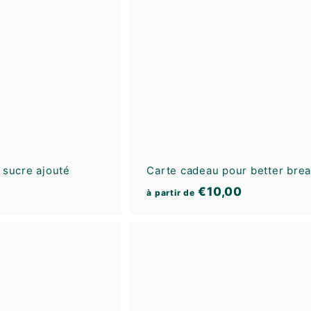
u
t
e
r
a
u
p
a
n
i
e
r
 sucre ajouté
Carte cadeau pour better brea
à
€10,00
à partir de
p
a
A
r
j
t
o
u
i
t
e
r