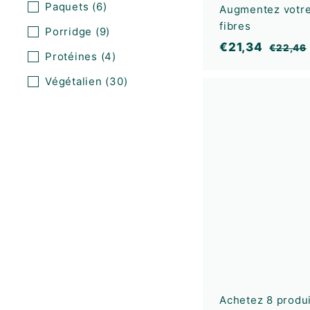
Paquets
(6)
Augmentez votr
fibres
Porridge
(9)
P
P
€
€21,34
€22,46
Protéines
(4)
r
r
2
i
i
Végétalien
(30)
1
,
x
x
,
d
n
3
e
o
4
v
r
e
m
n
a
t
l
e
Achetez 8 produi