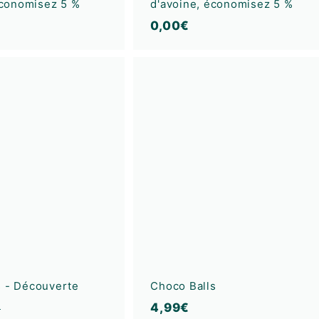
conomisez 5 %
d'avoine, économisez 5 %
0
0,00€
,
0
A
0
j
€
o
u
t
e
r
a
u
p
a
n
i
e
r
s - Découverte
Choco Balls
4
4,99€
€
0