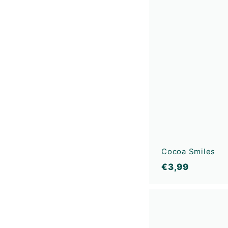
9
€
Cocoa Smiles
€
€3,99
3
,
9
9