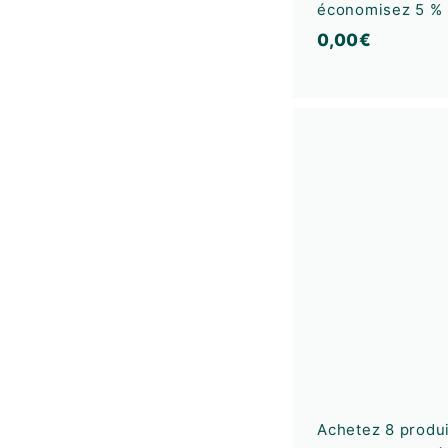
économisez 5 %
0
0,00€
,
0
0
€
Achetez 8 produi