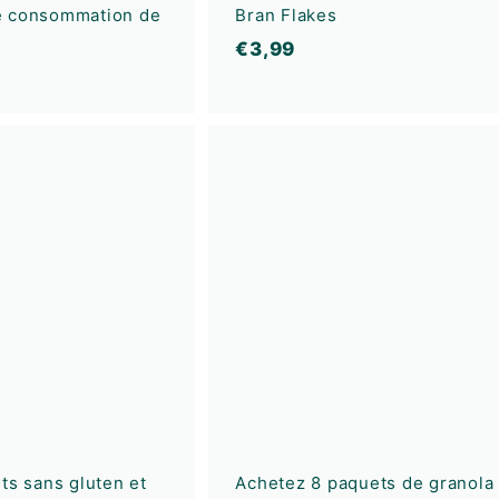
e consommation de
Bran Flakes
€
€3,99
€
3
2
,
2
9
A
9
4
j
6
o
u
t
e
r
a
u
p
a
n
i
e
r
ts sans gluten et
Achetez 8 paquets de granola 