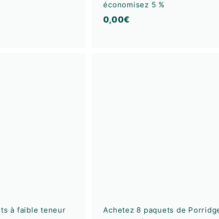
économisez 5 %
0
0,00€
,
0
0
A
€
j
o
u
t
e
r
a
u
p
a
n
i
e
r
ts à faible teneur
Achetez 8 paquets de Porridg