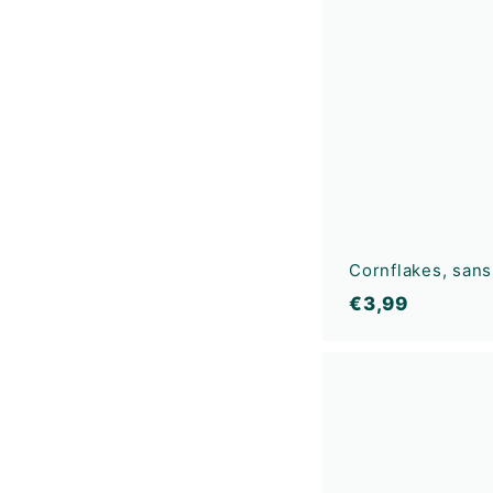
Cornflakes, sans
€
€3,99
3
,
9
9