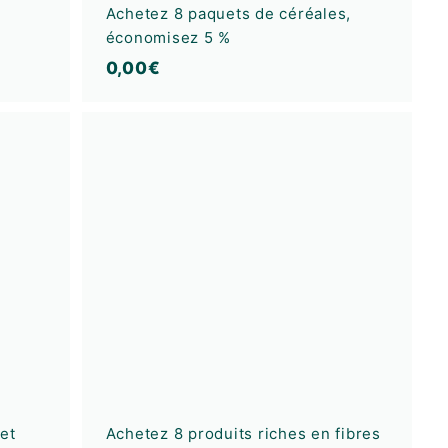
Achetez 8 paquets de céréales,
économisez 5 %
0
0,00€
,
0
A
A
0
j
j
€
o
o
u
u
t
t
e
e
r
r
a
a
u
u
p
p
a
a
n
n
i
i
e
e
r
r
et
Achetez 8 produits riches en fibres