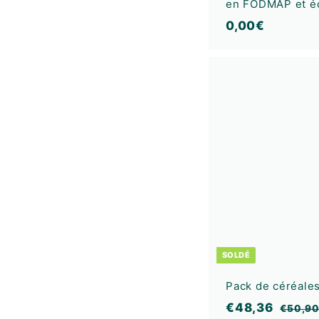
en FODMAP et é
0
0,00€
,
0
0
€
SOLDÉ
Pack de céréale
P
P
€
€48,36
€50,9