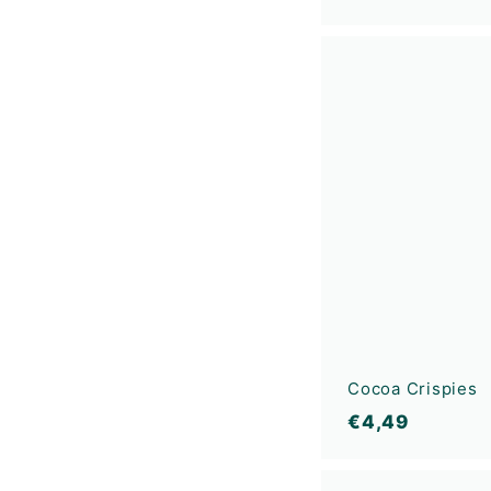
,
9
9
€
Cocoa Crispies
€
€4,49
4
,