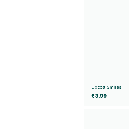
4
9
Cocoa Smiles
€
€3,99
3
,
9
9