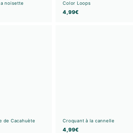
la noisette
Color Loops
4
4,99€
,
9
A
9
j
€
o
u
t
e
r
a
u
p
a
n
i
e
r
re de Cacahuète
Croquant à la cannelle
4
4,99€