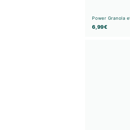
Power Granola et
6
6,99€
,
9
9
€