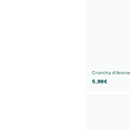
Crunchy d'Avoine
5
5,99€
,
9
9
€