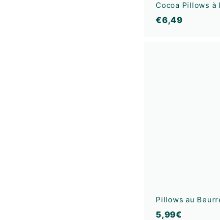
Cocoa Pillows à 
€
€6,49
6
,
4
9
Pillows au Beur
5
5,99€