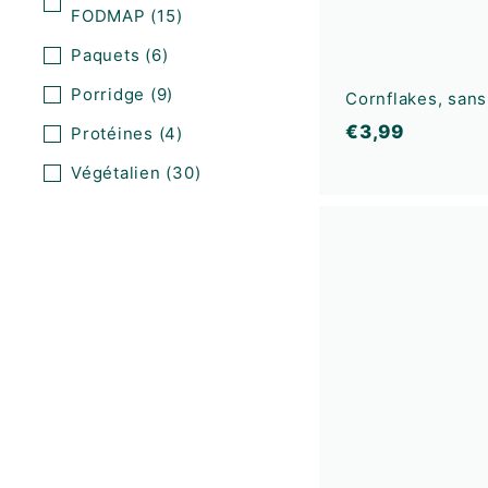
FODMAP
(15)
Paquets
(6)
Porridge
(9)
Cornflakes, sans
€
€3,99
Protéines
(4)
3
Végétalien
(30)
,
9
9