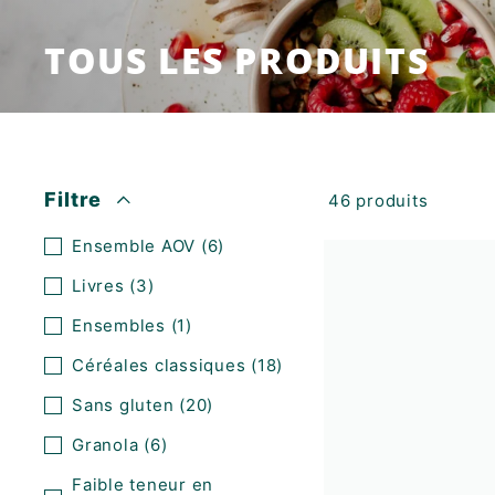
K
F
TOUS LES PRODUITS
A
S
T
!
Filtre
46 produits
Ensemble AOV
(6)
Livres
(3)
Ensembles
(1)
Céréales classiques
(18)
Sans gluten
(20)
Granola
(6)
Faible teneur en