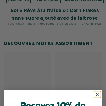
K
F
Bol « Rêve à la fraise » : Corn Flakes
A
sans sucre ajouté avec du lait rose
S
Sans gluten
Riche en fibres
Faible teneur en sucre
27 AVRIL 2026
T
!
DÉCOUVREZ NOTRE ASSORTIMENT
Recevez 10% de
Céréales pour petit-
Biologique Granola