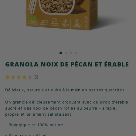
K
F
A
S
T
!
GRANOLA NOIX DE PÉCAN ET ÉRABLE
★
★
★
★
★
6
6
Délicieux, naturels et cuits à la main en petites quantités.
Un granola délicieusement croquant avec du sirop d'érable
sucré et des noix de pécan rôties au beurre - simple,
propre et tellement satisfaisant.
- Biologique et 100% naturel
- Sans sucre raffiné