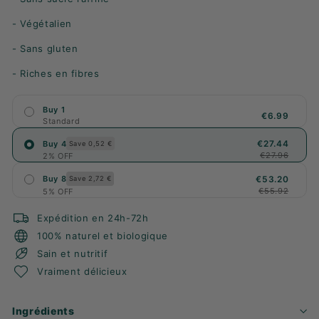
- Végétalien
- Sans gluten
- Riches en fibres
Buy 1
€6.99
Standard
€27.44
Buy 4
Save 0,52 €
€27.96
2% OFF
€53.20
Buy 8
Save 2,72 €
€55.92
5% OFF
Expédition en 24h-72h
100% naturel et biologique
Sain et nutritif
Vraiment délicieux
Ingrédients