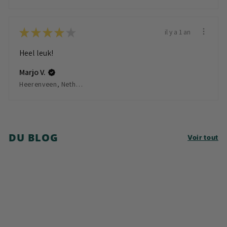
★
★
★
★
★
il y a 1 an
Heel leuk!
Marjo V.
Heerenveen, Netherlands
DU BLOG
Voir tout