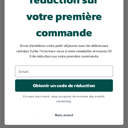
mein Empfinden zu süß.
votre première
Dorit M.
Zwönitz, Germany
commande
★
★
★
★
★
il y a 5 mois
Envie d'améliorer votre petit-déjeuner avec les délicieuses
céréales Turtle ? Inscrivez-vous à notre newsletter et recevez 10
Wonderful!
% de réduction sur votre première commande.
Mrs W.
Riemst, Belgium
Obtenir un code de réduction
★
★
★
★
★
il y a 8 mois
En vous inscrivant, vous acceptez de recevoir des emails
marketing.
Très bon!
Georges T.
Non, merci
Rueil-Malmaison, France