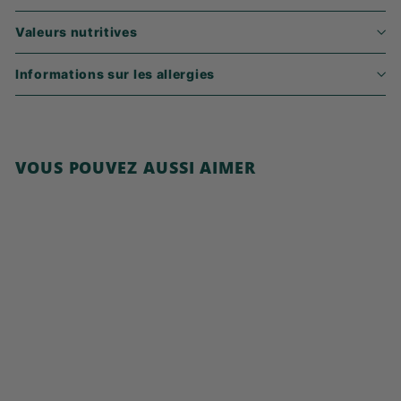
Valeurs nutritives
Informations sur les allergies
VOUS POUVEZ AUSSI AIMER
Ajouter au panier
Granola noix de
pécan et érable
6
6,99€