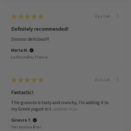
★
★
★
★
★
il y a 1 an
Definitely recommended!
Sooooo delicious!!!
Marta M.
La Rochelle, France
★
★
★
★
★
il y a 1 an
Fantastic!
This granola is tasty and crunchy, I’m adding it to
my Greek yogurt in t...
MONTRE PLUS
Ginevra T.
Terranuova Bracciolini, Italy