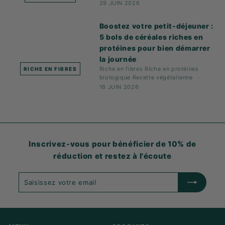
29 JUIN 2026
Boostez votre petit-déjeuner :
5 bols de céréales riches en
protéines pour bien démarrer
la journée
Riche en fibres
Riche en protéines
RICHE EN FIBRES
biologique
Recette
végétalienne
16 JUIN 2026
Inscrivez-vous pour bénéficier de 10% de
réduction et restez à l'écoute
Saisissez
S'abonner
votre
email