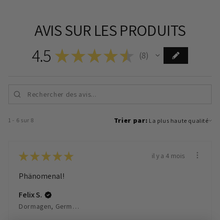
AVIS SUR LES PRODUITS
4.5
★
★
★
★
★
8
8
Trier par:
1 - 6 sur 8
★
★
★
★
★
il y a 4 mois
Phänomenal!
Felix S.
Dormagen, Germany