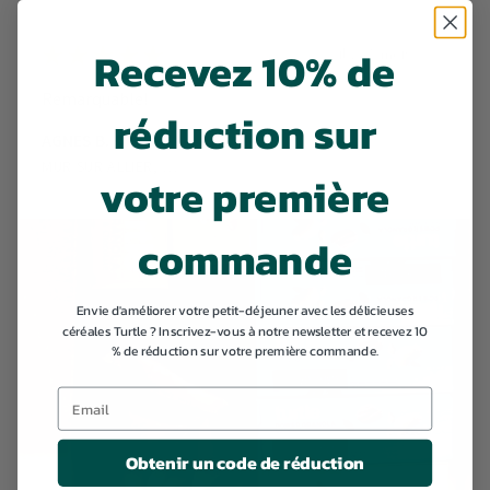
Recevez 10% de
★
★
★
★
★
il y a 5 mois
Remarquable!
réduction sur
AGNES B.
MUR SUR ALLIER, France
votre première
commande
Envie d'améliorer votre petit-déjeuner avec les délicieuses
céréales Turtle ? Inscrivez-vous à notre newsletter et recevez 10
% de réduction sur votre première commande.
Obtenir un code de réduction