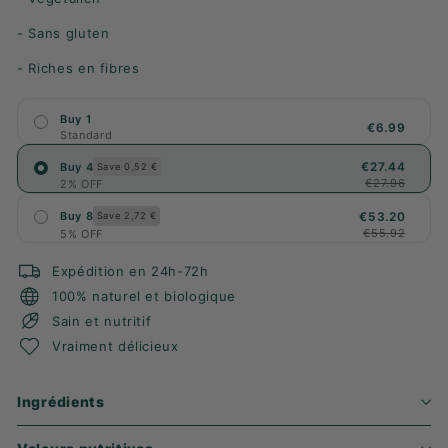
- Sans gluten
- Riches en fibres
Buy 1
€6.99
Standard
€27.44
Buy 4
Save 0,52 €
€27.96
2% OFF
€53.20
Buy 8
Save 2,72 €
€55.92
5% OFF
Expédition en 24h-72h
100% naturel et biologique
Sain et nutritif
Vraiment délicieux
Ingrédients