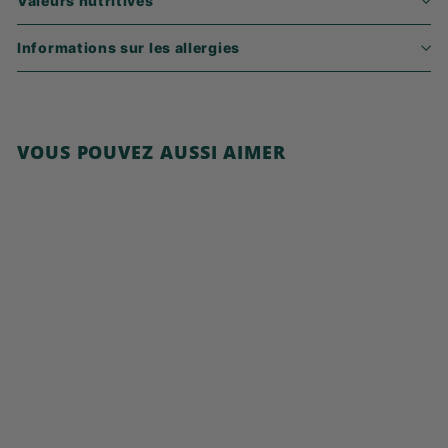
Valeurs nutritives
Informations sur les allergies
VOUS POUVEZ AUSSI AIMER
Ajouter au panier
Granola chocolat et
noisettes
6
6,99€
,