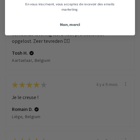
En vous inscrivant, vous acceptez de recevoir des emails
★
★
★
★
★
marketing.
il y a 1 an
Top
Non, merci
Verkeerde levering werd heel professioneel
opgelost. Zeer tevreden ✌🏻
Tosh H.
Aartselaar, Belgium
★
★
★
★
★
il y a 9 mois
Je le creuse !
Romain D.
Liège, Belgium