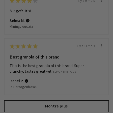
★
★
★
★
★
il y a 9 mois
Mir gefällt's!
Selma M.
Mining, Austria
★
★
★
★
★
il y a 11 mois
Best granola of this brand
This is the best granola of this brand. Super
crunchy, tastes great with...
MONTRE PLUS
Isabel P.
's-Hertogenbosch, Netherlands
Montre plus