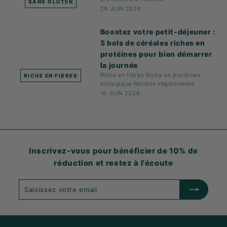
SANS GLUTEN
29 JUIN 2026
Boostez votre petit-déjeuner :
5 bols de céréales riches en
protéines pour bien démarrer
la journée
Riche en fibres
Riche en protéines
RICHE EN FIBRES
biologique
Recette
végétalienne
16 JUIN 2026
Inscrivez-vous pour bénéficier de 10% de
réduction et restez à l'écoute
Saisissez
S'abonner
votre
email