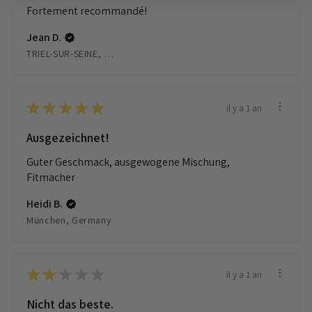
Fortement recommandé!
Jean D.
TRIEL-SUR-SEINE, France
★
★
★
★
★
il y a 1 an
Ausgezeichnet!
Guter Geschmack, ausgewogene Mischung,
Fitmacher
Heidi B.
München, Germany
★
★
★
★
★
il y a 1 an
Nicht das beste.