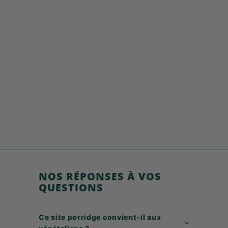
ÉPUISÉ
Porridge 6 Graines
€
€5,49
5
,
4
9
NOS RÉPONSES À VOS
QUESTIONS
Ce site porridge convient-il aux