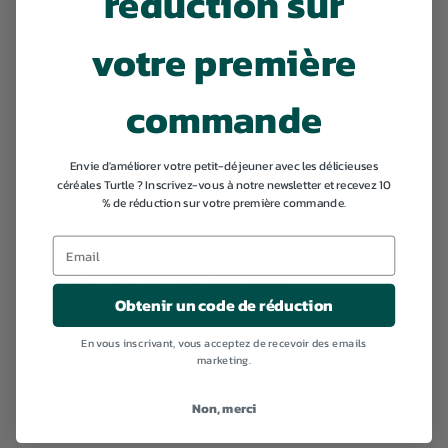
réduction sur
Un vrai délice
votre première
Délicieux mélange de céréales et de graines.
Parfait en overnight.
commande
Isild D.
Plogonnec, France
Envie d'améliorer votre petit-déjeuner avec les délicieuses
céréales Turtle ? Inscrivez-vous à notre newsletter et recevez 10
% de réduction sur votre première commande.
★
★
★
★
★
il y a 1 an
Wunderbar!
schnelle Lieferung, alles tippi toppo!
Obtenir un code de réduction
Dieter W.
En vous inscrivant, vous acceptez de recevoir des emails
Ertingen, Germany
marketing.
Non, merci
★
★
★
★
★
il y a 1 an