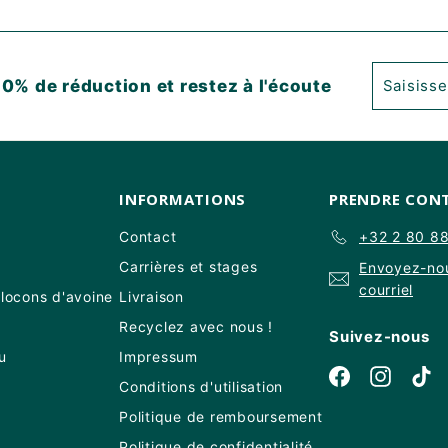
Saisisse
S'abonne
0% de réduction et restez à l'écoute
votre
email
INFORMATIONS
PRENDRE CON
Contact
+32 2 80 8
Carrières et stages
Envoyez-no
courriel
flocons d'avoine
Livraison
Recyclez avec nous !
Suivez-nous
u
Impressum
Facebook
Instagr
Ti
Conditions d'utilisation
Politique de remboursement
Politique de confidentialité