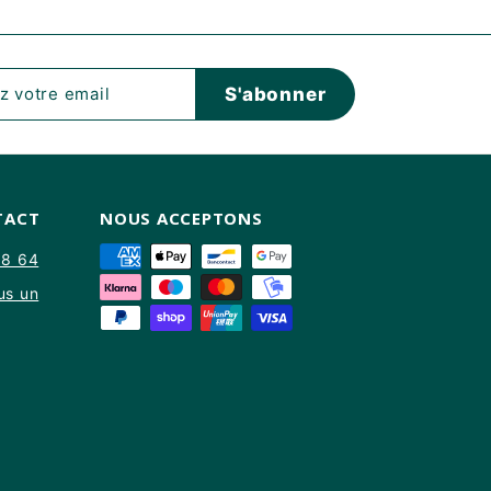
z
r
S'abonner
TACT
NOUS ACCEPTONS
88 64
us un
am
kTok