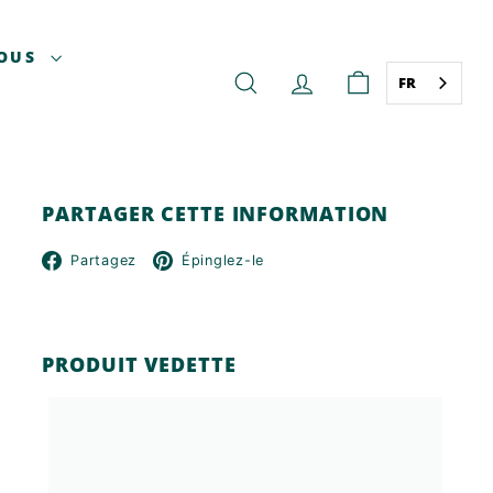
NOUS
FR
RECHERCHE
COMPTE
PANIER
PARTAGER CETTE INFORMATION
Facebook
Pinterest
Partagez
Épinglez-le
PRODUIT VEDETTE