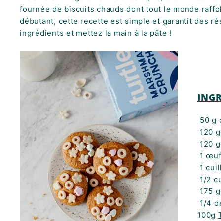
K
fournée de biscuits chauds dont tout le monde raff
F
débutant, cette recette est simple et garantit des r
A
ingrédients et mettez la main à la pâte !
S
T
!
INGR
50 g 
120 g
120 g
1 œu
1 cuil
1/2 cu
175 g
1/4 de
100g