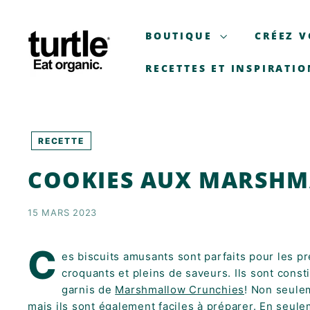
Aller
T
au
U
BOUTIQUE
CRÉEZ V
contenu
R
T
RECETTES ET INSPIRATIO
L
E
-
B
RECETTE
E
COOKIES AUX MARSHM
T
T
E
15 MARS 2023
R
B
C
es biscuits amusants sont parfaits pour les pré
R
croquants et pleins de saveurs. Ils sont const
E
garnis de
Marshmallow Crunchies
! Non seule
A
mais ils sont également faciles à préparer.
En seulem