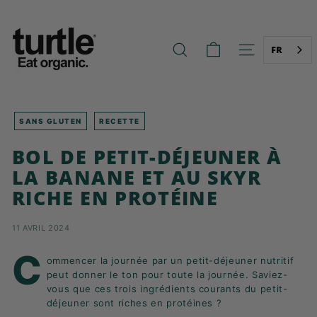
Aller
T
au
U
contenu
R
FR
RECHERCHE
NAVIGATION
T
L
E
-
SANS GLUTEN
RECETTE
B
BOL DE PETIT-DÉJEUNER À
E
LA BANANE ET AU SKYR
T
RICHE EN PROTÉINE
T
E
11 AVRIL 2024
R
B
C
ommencer la journée par un petit-déjeuner nutritif
R
peut donner le ton pour toute la journée. Saviez-
E
vous que ces trois ingrédients courants du petit-
déjeuner sont riches en protéines ?
A