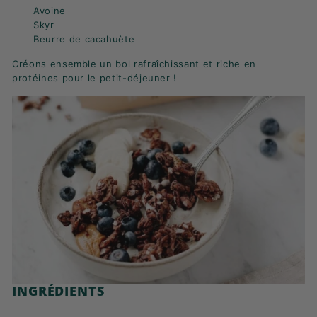
K
Avoine
F
Skyr
Beurre de cacahuète
A
S
Créons ensemble un bol rafraîchissant et riche en
protéines pour le petit-déjeuner !
T
!
INGRÉDIENTS