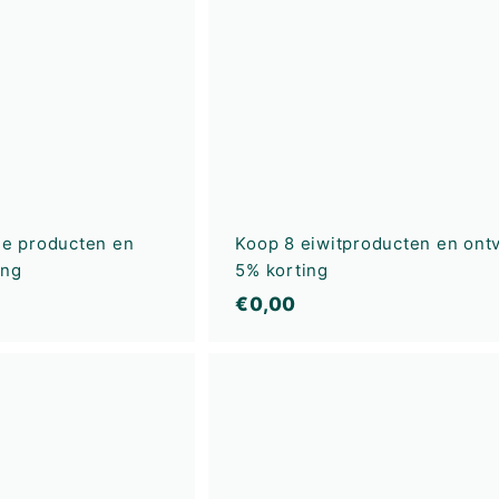
k
e
l
w
a
g
e
n
je producten en
Koop 8 eiwitproducten en ont
ing
5% korting
€
€0,00
0
,
I
0
n
0
w
i
n
k