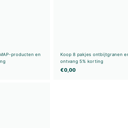
e
l
w
a
g
e
n
MAP-producten en
Koop 8 pakjes ontbijtgranen e
ing
ontvang 5% korting
€
€0,00
0
,
I
0
n
0
w
i
n
k
e
l