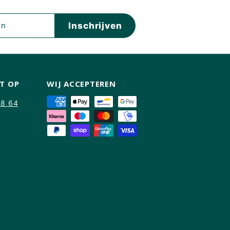
Inschrijven
T OP
WIJ ACCEPTEREN
88 64
am
kTok