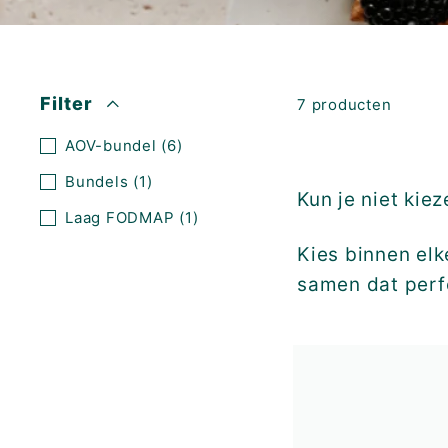
K
F
A
S
Filter
7 producten
T!
AOV-bundel
(6)
Bundels
(1)
Kun je niet kiez
Laag FODMAP
(1)
Kies binnen elk
samen dat perfe