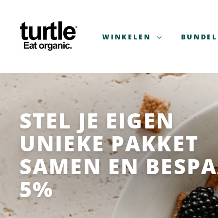
Ga
T
naar
U
de
R
WINKELEN
BUNDEL
inhoud
T
L
E
-
B
E
STEL JE EIGEN
T
UNIEKE PAKKET
T
E
SAMEN EN BESP
R
B
5%
R
E
A