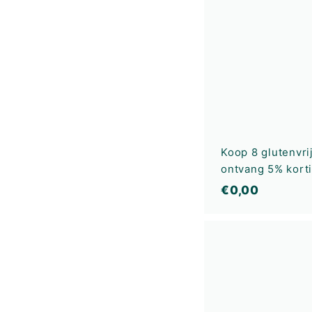
Koop 8 glutenvri
ontvang 5% kort
€
€0,00
0
,
0
0