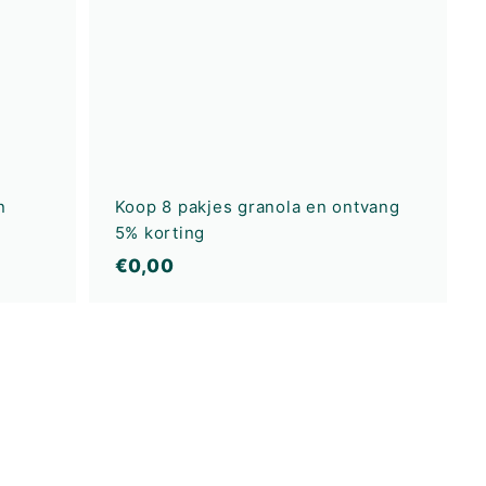
e
e
l
l
w
w
a
a
g
g
e
e
n
n
n
Koop 8 pakjes granola en ontvang
5% korting
€
€0,00
0
,
0
0