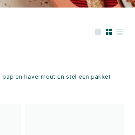
Groot
Kleine
Lijst
a, pap en havermout en stel een pakket
I
I
n
n
w
w
i
i
n
n