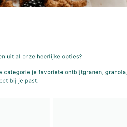
en uit al onze heerlijke opties?
e categorie je favoriete ontbijtgranen, granol
ct bij je past.
I
n
w
i
n