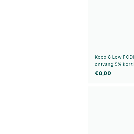
Koop 8 Low FOD
ontvang 5% kort
€
€0,00
0
,
0
0