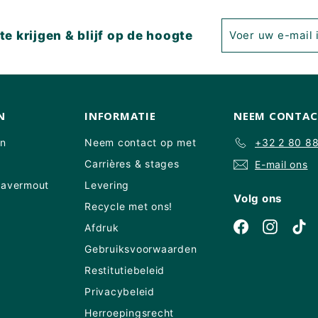
Voer
Inschrijven
e krijgen & blijf op de hoogte
uw
e-
mail
in
N
INFORMATIE
NEEM CONTAC
en
Neem contact op met
+32 2 80 8
Carrières & stages
E-mail ons
Havermout
Levering
Volg ons
Recycle met ons!
Facebook
Instagr
Ti
Afdruk
Gebruiksvoorwaarden
Restitutiebeleid
Privacybeleid
Herroepingsrecht