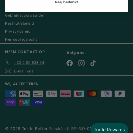
Nee, bedankt
Afdruk
Gebruiksvoorwaarden
Restitutiebeleid
Privacybeleid
Herroepingsrecht
NEEM CONTACT OP
Volg ons
+32 2 80 888 64
Facebook
Instagram
TikTok
E-mail ons
WIJ ACCEPTEREN
© 2026 Turtle Better Breakfast! BE-BIO-01