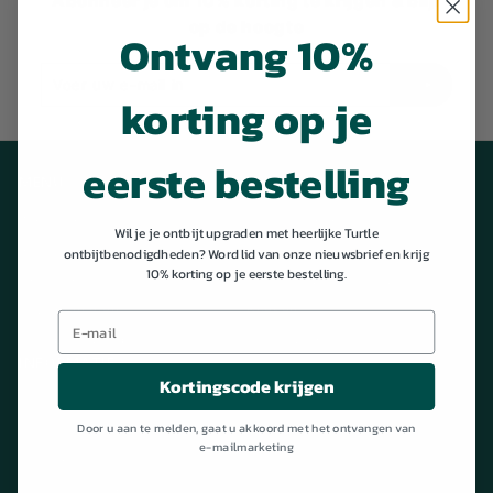
Abonneer je om 10% korting te krijgen & blijf
K
op de hoogte
Ontvang 10%
F
A
Voer
Inschrijven
S
korting op je
uw
e-
T!
mail
eerste bestelling
in
MENU
PRODUCTEN
Winkelen
Ontbijtgranen
Wil je je ontbijt upgraden met heerlijke Turtle
Insecten of pesticiden
Granola
ontbijtbenodigdheden? Word lid van onze nieuwsbrief en krijg
10% korting op je eerste bestelling.
Ons verhaal
Porridge & Havermout
Glutenvrij eten
Boeken
Recepten & inspiratie
Cadeaubon
INFORMATIE
Kortingscode krijgen
Neem contact op met
Door u aan te melden, gaat u akkoord met het ontvangen van
Carrières & stages
e-mailmarketing
Levering
Recycle met ons!