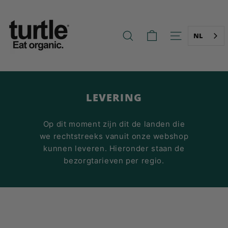
Ga
T
naar
U
de
R
inhoud
NL
ZOEK OP
NAVIGATIE O
T
L
E
-
LEVERING
B
E
Op dit moment zijn dit de landen die
T
we rechtstreeks vanuit onze webshop
T
kunnen leveren. Hieronder staan de
E
bezorgtarieven per regio.
R
B
R
E
A