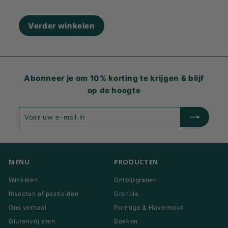
Verder winkelen
Abonneer je om 10% korting te krijgen & blijf
op de hoogte
Voer
Inschrijven
uw
e-
mail
in
MENU
PRODUCTEN
Winkelen
Ontbijtgranen
Insecten of pesticiden
Granola
Ons verhaal
Porridge & Havermout
Glutenvrij eten
Boeken