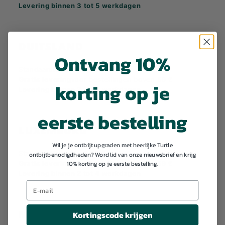
Levering binnen 3 tot 5 werkdagen
DUITSLAND
Ontvang 10%
Standaardlevering 5,95 €
Gratis levering
voor bestellingen boven 59 €
korting op je
Levering binnen 2 tot 4 werkdagen
eerste bestelling
LUXEMBURG
Wil je je ontbijt upgraden met heerlijke Turtle
Standaardlevering 5,95 €
ontbijtbenodigdheden? Word lid van onze nieuwsbrief en krijg
10% korting op je eerste bestelling.
Gratis levering
voor bestellingen boven 59 €
Levering binnen 2 tot 4 werkdagen
MONACO
Kortingscode krijgen