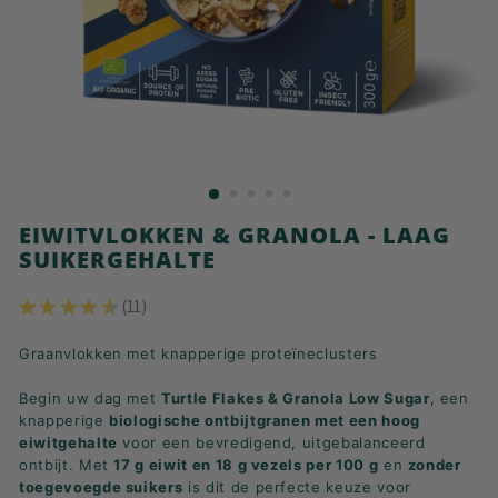
K
F
A
S
T!
EIWITVLOKKEN & GRANOLA - LAAG
SUIKERGEHALTE
★
★
★
★
★
11
11
Graanvlokken met knapperige proteïneclusters
Begin uw dag met
Turtle Flakes & Granola Low Sugar
, een
knapperige
biologische ontbijtgranen met een hoog
eiwitgehalte
voor een bevredigend, uitgebalanceerd
ontbijt. Met
17 g eiwit en 18 g vezels per 100 g
en
zonder
toegevoegde suikers
is dit de perfecte keuze voor