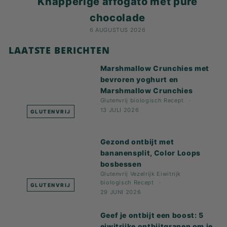
Knapperige affogato met pure
chocolade
6 AUGUSTUS 2026
LAATSTE BERICHTEN
Marshmallow Crunchies met
bevroren yoghurt en
Marshmallow Crunchies
Glutenvrij
biologisch
Recept
13 JULI 2026
GLUTENVRIJ
Gezond ontbijt met
bananensplit, Color Loops
bosbessen
Glutenvrij
Vezelrijk
Eiwitrijk
biologisch
Recept
GLUTENVRIJ
29 JUNI 2026
Geef je ontbijt een boost: 5
eiwitrijke ontbijtgranen om je