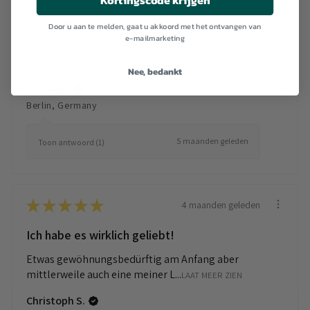
Kortingscode krijgen
Exzellent!
Door u aan te melden, gaat u akkoord met het ontvangen van
e-mailmarketing
Schmeckt richtig gut auch wenn es kaum Zucker
gibt! Und darauf freue ich...
LAAT MEER ZIEN
Nee, bedankt
Sandra L.
Berlin, Germany
5 maanden geleden
Toon antwoord (1)
★
★
★
★
★
4 maanden geleden
Ich habe es wirklich geliebt!
Etwas gewöhnungsbedürftig am Anfang aber
mittlerweile auch eine meiner L...
LAAT MEER ZIEN
Christoph S.