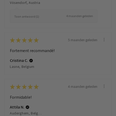
Vösendorf, Austria
4 maanden geleden
Toon antwoord (1)
★
★
★
★
★
5 maanden geleden
Fortement recommandé!
Cristina C.
Lasne, Belgium
★
★
★
★
★
4 maanden geleden
Formidable!
Attila N.
Auderghem, Belgium