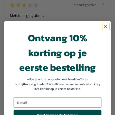
★
★
★
★
★
1 maand geleden
Meistens gut, aber...
Sara M.
Wien, Austria
Ontvang 10%
korting op je
★
★
★
★
★
3 maanden geleden
Wirklich, wirklich gut.
eerste bestelling
Zum mischen perfekt! Klare Weiterempfehlung.
Endlich gibt es eine gesund...
LAAT MEER ZIEN
Wil je je ontbijt upgraden met heerlijke Turtle
ontbijtbenodigdheden? Word lid van onze nieuwsbrief en krijg
Rebecca S.
10% korting op je eerste bestelling.
Reichenbach an der Fils, Germany
★
★
★
★
★
5 maanden geleden