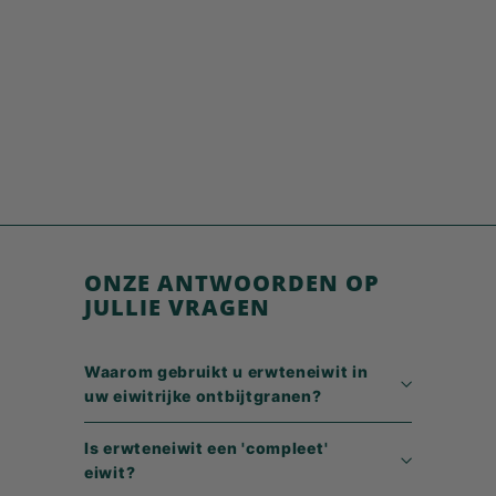
Eiwitvlokken &
Granola - Laag
suikergehalte
€
€5,99
5
,
9
9
ONZE ANTWOORDEN OP
JULLIE VRAGEN
Waarom gebruikt u erwteneiwit in
uw eiwitrijke ontbijtgranen?
Is erwteneiwit een 'compleet'
eiwit?