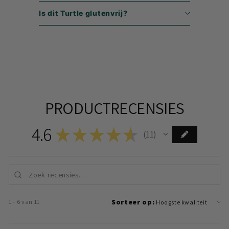
Is dit Turtle glutenvrij?
PRODUCTRECENSIES
4.6
★
★
★
★
★
11
11
Sorteer op:
1 - 6 van 11