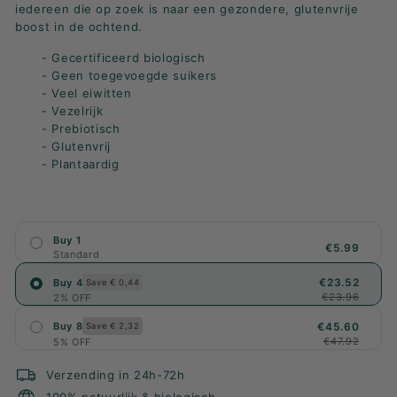
iedereen die op zoek is naar een gezondere, glutenvrije
boost in de ochtend.
- Gecertificeerd biologisch
- Geen toegevoegde suikers
- Veel eiwitten
- Vezelrijk
- Prebiotisch
- Glutenvrij
- Plantaardig
Buy 1
€5.99
Standard
€23.52
Buy 4
Save € 0,44
€23.96
2% OFF
€45.60
Buy 8
Save € 2,32
€47.92
5% OFF
Verzending in 24h-72h