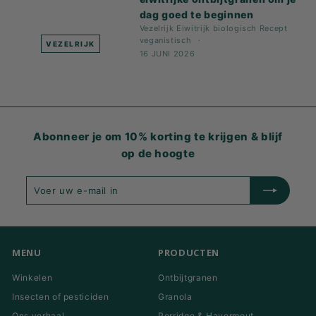
dag goed te beginnen
Vezelrijk
Eiwitrijk
biologisch
Recept
veganistisch
VEZELRIJK
16 JUNI 2026
Abonneer je om 10% korting te krijgen & blijf
op de hoogte
Voer
Inschrijven
uw
e-
mail
in
MENU
PRODUCTEN
Winkelen
Ontbijtgranen
Insecten of pesticiden
Granola
Ons verhaal
Porridge & Havermout