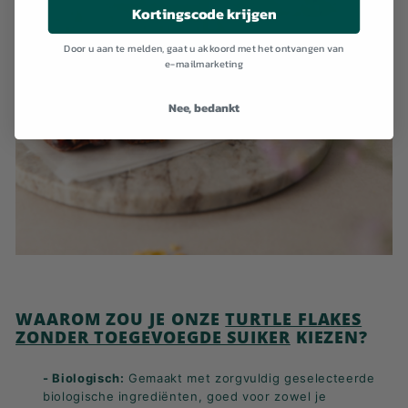
Kortingscode krijgen
Door u aan te melden, gaat u akkoord met het ontvangen van
e-mailmarketing
Nee, bedankt
WAAROM ZOU JE ONZE
TURTLE FLAKES
ZONDER TOEGEVOEGDE SUIKER
KIEZEN?
- Biologisch:
Gemaakt met zorgvuldig geselecteerde
biologische ingrediënten, goed voor zowel je