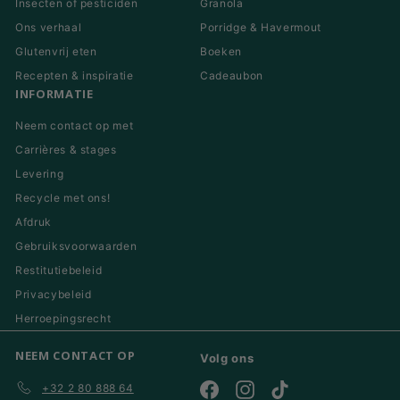
Insecten of pesticiden
Granola
Ons verhaal
Porridge & Havermout
Glutenvrij eten
Boeken
Recepten & inspiratie
Cadeaubon
INFORMATIE
Neem contact op met
Carrières & stages
Levering
Recycle met ons!
Afdruk
Gebruiksvoorwaarden
Restitutiebeleid
Privacybeleid
Herroepingsrecht
NEEM CONTACT OP
Volg ons
+32 2 80 888 64
Facebook
Instagram
TikTok