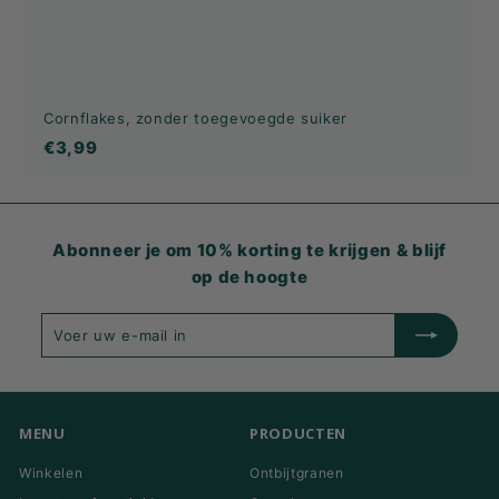
Cornflakes, zonder toegevoegde suiker
€3,99
€3,99
Abonneer je om 10% korting te krijgen & blijf
op de hoogte
Voer
Inschrijven
uw
e-
mail
in
MENU
PRODUCTEN
Winkelen
Ontbijtgranen