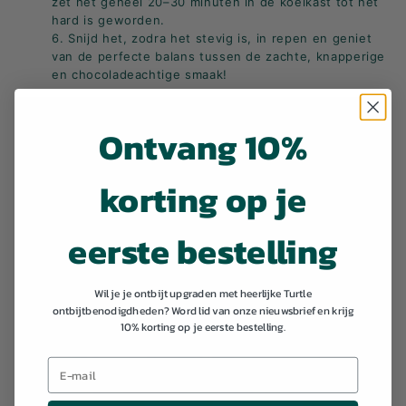
zet het geheel 20–30 minuten in de koelkast tot het
hard is geworden.
6. Snijd het, zodra het stevig is, in repen en geniet
van de perfecte balans tussen de zachte, knapperige
en chocoladeachtige smaak!
Ontvang 10%
korting op je
eerste bestelling
Wil je je ontbijt upgraden met heerlijke Turtle
ontbijtbenodigdheden? Word lid van onze nieuwsbrief en krijg
10% korting op je eerste bestelling.