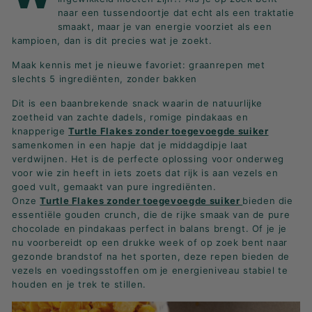
K
naar een tussendoortje dat echt als een traktatie
F
smaakt, maar je van energie voorziet als een
kampioen, dan is dit precies wat je zoekt.
A
S
Maak kennis met je nieuwe favoriet: graanrepen met
T!
slechts 5 ingrediënten, zonder bakken
Dit is een baanbrekende snack waarin de natuurlijke
zoetheid van zachte dadels, romige pindakaas en
knapperige
Turtle Flakes zonder toegevoegde suiker
samenkomen in een hapje dat je middagdipje laat
verdwijnen. Het is de perfecte oplossing voor onderweg
voor wie zin heeft in iets zoets dat rijk is aan vezels en
goed vult, gemaakt van pure ingrediënten.
Onze
Turtle Flakes zonder toegevoegde suiker
bieden die
essentiële gouden crunch, die de rijke smaak van de pure
chocolade en pindakaas perfect in balans brengt. Of je je
nu voorbereidt op een drukke week of op zoek bent naar
gezonde brandstof na het sporten, deze repen bieden de
vezels en voedingsstoffen om je energieniveau stabiel te
houden en je trek te stillen.