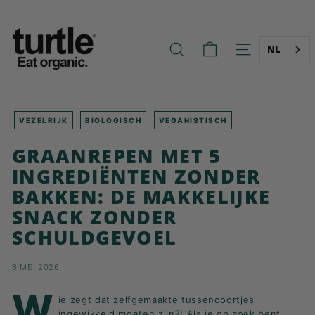
Ga
T
naar
U
de
R
inhoud
NL
ZOEK OP
NAVIGATIE O
T
L
E
-
VEZELRIJK
BIOLOGISCH
VEGANISTISCH
B
GRAANREPEN MET 5
E
INGREDIËNTEN ZONDER
T
BAKKEN: DE MAKKELIJKE
T
SNACK ZONDER
E
R
SCHULDGEVOEL
B
R
6 MEI 2026
E
W
ie zegt dat zelfgemaakte tussendoortjes
A
ingewikkeld moeten zijn?! Als je op zoek bent