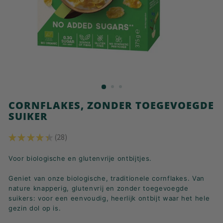
K
F
A
S
T!
CORNFLAKES, ZONDER TOEGEVOEGDE
SUIKER
★
★
★
★
★
28
28
Voor biologische en glutenvrije ontbijtjes.
Geniet van onze biologische, traditionele cornflakes. Van
nature knapperig, glutenvrij en zonder toegevoegde
suikers: voor een eenvoudig, heerlijk ontbijt waar het hele
gezin dol op is.