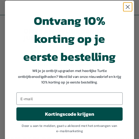
,
9
Ontvang 10%
9
ONZE ANTWOORDEN OP
korting op je
JULLIE VRAGEN
eerste bestelling
Deze sectie bevat momenteel
Wil je je ontbijt upgraden met heerlijke Turtle
geen inhoud. Voeg inhoud toe
ontbijtbenodigdheden? Word lid van onze nieuwsbrief en krijg
aan deze sectie met behulp
10% korting op je eerste bestelling.
van de zijbalk.
Kortingscode krijgen
Door u aan te melden, gaat u akkoord met het ontvangen van
e-mailmarketing