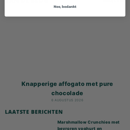
VAN DE BLOG
Bekijk alle
Nee, bedankt
Knapperige affogato met pure
chocolade
6 AUGUSTUS 2026
LAATSTE BERICHTEN
Marshmallow Crunchies met
bevroren yoghurt en