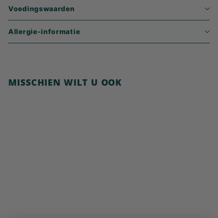
Voedingswaarden
Allergie-informatie
MISSCHIEN WILT U OOK
In winkelwagen
Cornflakes, zonder
toegevoegde suiker
€
€3,99
3