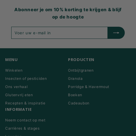
Abonneer je om 10% korting te krijgen & blijf
op de hoogte
Voer
Inschrijven
uw
e-
mail
in
MENU
PRODUCTEN
Winkelen
Ontbijtgranen
Insecten of pesticiden
Granola
Ons verhaal
Porridge & Havermout
Glutenvrij eten
Boeken
Recepten & inspiratie
Cadeaubon
INFORMATIE
Neem contact op met
Carrières & stages