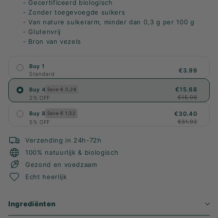
- Gecertificeerd biologisch
- Zonder toegevoegde suikers
- Van nature suikerarm, minder dan 0,3 g per 100 g
- Glutenvrij
- Bron van vezels
Buy 1
€3.99
Standard
€15.68
Buy 4
Save € 0,28
€15.96
2% OFF
€30.40
Buy 8
Save € 1,52
€31.92
5% OFF
Verzending in 24h-72h
100% natuurlijk & biologisch
Gezond en voedzaam
Echt heerlijk
Ingrediënten