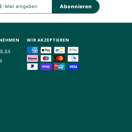
eren
Abonnieren
en
FNEHMEN
WIR AKZEPTIEREN
88 64
ns
am
kTok