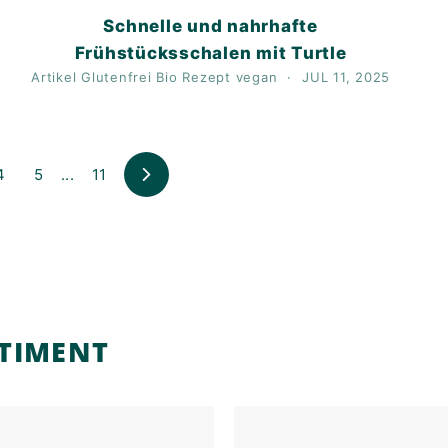
Schnelle und nahrhafte
Frühstücksschalen mit Turtle
Artikel
Glutenfrei
Bio
Rezept
vegan
JUL 11, 2025
4
5
...
11
Weiter
RTIMENT