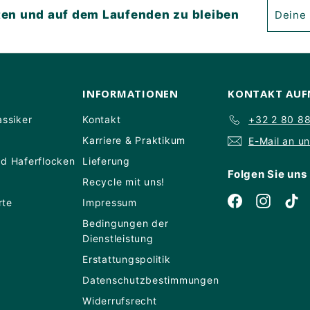
Deine
Abonni
ten und auf dem Laufenden zu bleiben
E-
Mail
eingeb
INFORMATIONEN
KONTAKT AU
assiker
Kontakt
+32 2 80 8
Karriere & Praktikum
E-Mail an u
nd Haferflocken
Lieferung
Folgen Sie uns
Recycle mit uns!
Facebook
Instagr
Ti
rte
Impressum
Bedingungen der
Dienstleistung
Erstattungspolitik
Datenschutzbestimmungen
Widerrufsrecht