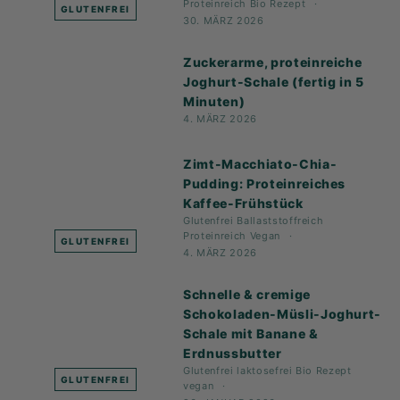
Proteinreich
Bio
Rezept
GLUTENFREI
30. MÄRZ 2026
Zuckerarme, proteinreiche
Joghurt-Schale (fertig in 5
Minuten)
4. MÄRZ 2026
Zimt-Macchiato-Chia-
Pudding: Proteinreiches
Kaffee-Frühstück
Glutenfrei
Ballaststoffreich
Proteinreich
Vegan
GLUTENFREI
4. MÄRZ 2026
Schnelle & cremige
Schokoladen-Müsli-Joghurt-
Schale mit Banane &
Erdnussbutter
Glutenfrei
laktosefrei
Bio
Rezept
GLUTENFREI
vegan