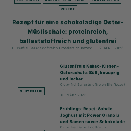
K
F
REZEPT
A
Rezept für eine schokoladige Oster-
S
Müslischale: proteinreich,
T!
ballaststoffreich und glutenfrei
Glutenfrei
Ballaststoffreich
Proteinreich
Rezept
2. APRIL 2026
Glutenfreie Kakao-Kissen-
Osterschale: Süß, knusprig
und lecker
Glutenfrei
Ballaststoffreich
Bio
Rezept
GLUTENFREI
30. MÄRZ 2026
Frühlings-Reset-Schale:
Joghurt mit Power Granola
und Samen sowie Schokolade
Glutenfrei
Ballaststoffreich