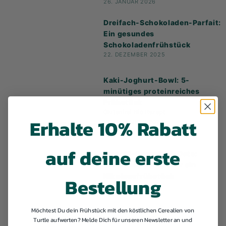
26. JANUAR 2026
Dreifach-Schokoladen-Parfait:
Ein gesundes
Schokoladenfrühstück
22. DEZEMBER 2025
Kaki-Joghurt-Bowl: 5-
minütiges proteinreiches
Frühstück
Glutenfrei
Bio
Rezept
Erhalte 10% Rabatt
12. DEZEMBER 2025
GLUTENFREI
auf deine erste
Biscoff-Overnight-Oats:
Einfaches Rezept für ein
Nikolausfrühstück
Bestellung
3. DEZEMBER 2025
Möchtest Du dein Frühstück mit den köstlichen Cerealien von
Turtle aufwerten? Melde Dich für unseren Newsletter an und