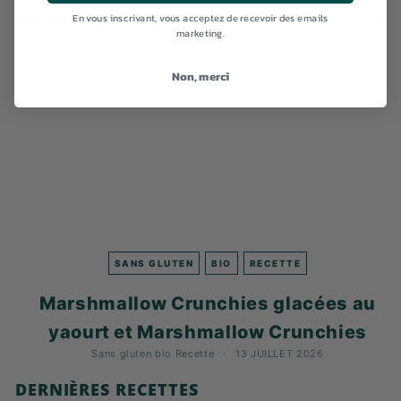
DU BLOG
En vous inscrivant, vous acceptez de recevoir des emails
Voir tout
marketing.
Non, merci
SANS GLUTEN
BIO
RECETTE
Marshmallow Crunchies glacées au
yaourt et Marshmallow Crunchies
Sans gluten
bio
Recette
13 JUILLET 2026
DERNIÈRES RECETTES