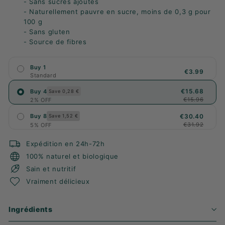
- Sans sucres ajoutés
- Naturellement pauvre en sucre, moins de 0,3 g pour
100 g
- Sans gluten
- Source de fibres
Buy 1
€3.99
Standard
€15.68
Buy 4
Save 0,28 €
€15.96
2% OFF
€30.40
Buy 8
Save 1,52 €
€31.92
5% OFF
Expédition en 24h-72h
100% naturel et biologique
Sain et nutritif
Vraiment délicieux
Ingrédients