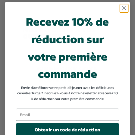
,
9
Recevez 10% de
9
NOS RÉPONSES À VOS
réduction sur
QUESTIONS
votre première
Cette section ne contient
commande
actuellement aucun contenu.
Ajoutez du contenu à cette
section en utilisant la barre
latérale.
Envie d'améliorer votre petit-déjeuner avec les délicieuses
céréales Turtle ? Inscrivez-vous à notre newsletter et recevez 10
% de réduction sur votre première commande.
Obtenir un code de réduction