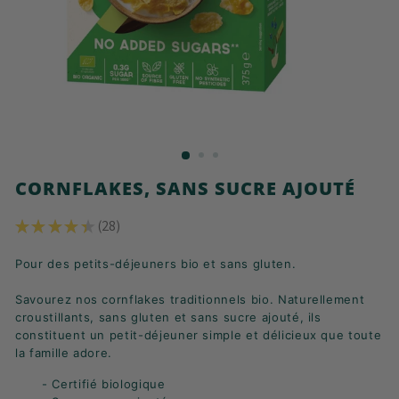
K
F
A
S
T
!
CORNFLAKES, SANS SUCRE AJOUTÉ
★
★
★
★
★
28
28
Pour des petits-déjeuners bio et sans gluten.
Savourez nos cornflakes traditionnels bio. Naturellement
croustillants, sans gluten et sans sucre ajouté, ils
constituent un petit-déjeuner simple et délicieux que toute
la famille adore.
- Certifié biologique