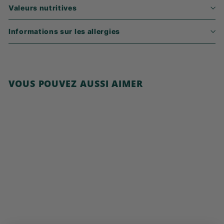
Valeurs nutritives
Informations sur les allergies
VOUS POUVEZ AUSSI AIMER
Ajouter au panier
Cornflakes, sans
sucre ajouté
€
€3,99
3