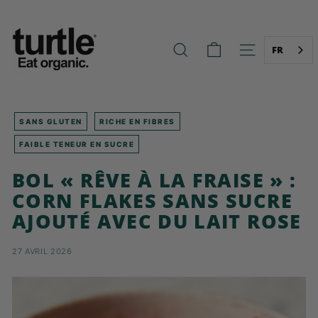
Aller
T
au
U
contenu
R
FR
RECHERCHE
NAVIGATION
T
L
E
-
SANS GLUTEN
RICHE EN FIBRES
B
FAIBLE TENEUR EN SUCRE
E
BOL « RÊVE À LA FRAISE » :
T
CORN FLAKES SANS SUCRE
T
E
AJOUTÉ AVEC DU LAIT ROSE
R
B
27 AVRIL 2026
R
E
A