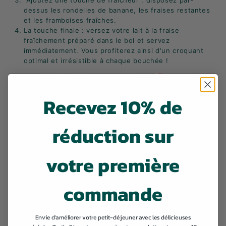
dessus les rondelles de banane, les fraises restantes
et les framboises fraîches.
La touche finale : versez votre lait à la fraise
fraîchement préparé dans le bol et servez
immédiatement. Vous profiterez ainsi d'un croquant
optimal et irrésistible à chaque bouchée !
Recevez 10% de
réduction sur
votre première
commande
Envie d'améliorer votre petit-déjeuner avec les délicieuses