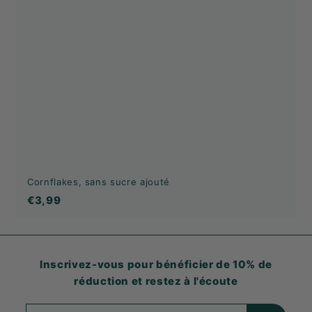
Cornflakes, sans sucre ajouté
€3,99
€3,99
Inscrivez-vous pour bénéficier de 10% de
réduction et restez à l'écoute
Saisissez
S'abonner