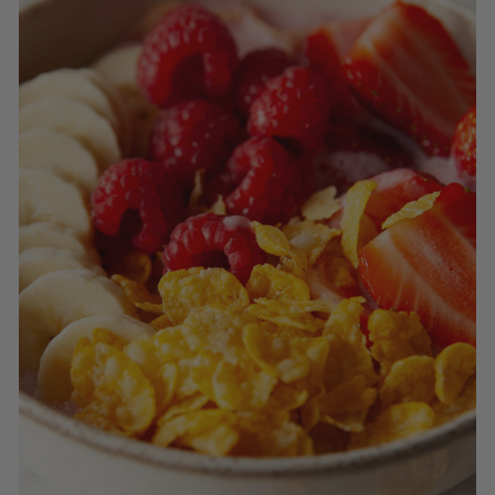
K
F
A
S
T
!