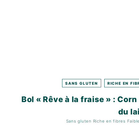
K
F
A
S
T
!
SANS GLUTEN
RICHE EN FIB
Bol « Rêve à la fraise » : Cor
du la
Sans gluten
Riche en fibres
Faibl