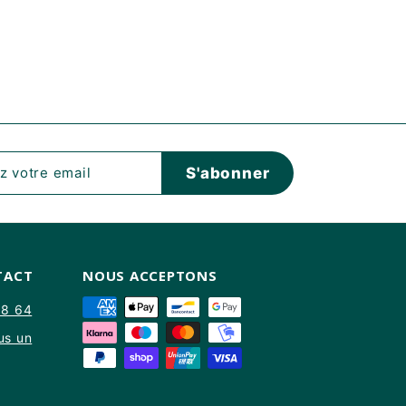
z
r
S'abonner
TACT
NOUS ACCEPTONS
88 64
us un