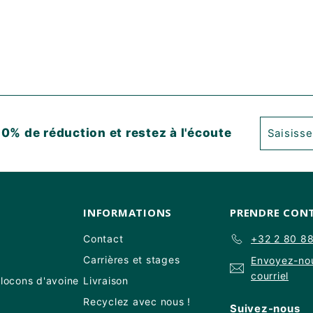
Saisisse
S'abonne
0% de réduction et restez à l'écoute
votre
email
INFORMATIONS
PRENDRE CON
Contact
+32 2 80 8
Carrières et stages
Envoyez-no
courriel
flocons d'avoine
Livraison
Recyclez avec nous !
Suivez-nous