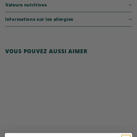
Valeurs nutritives
Informations sur les allergies
VOUS POUVEZ AUSSI AIMER
Ajouter au panier
Cornflakes, sans
sucre ajouté
€
€3,99
3