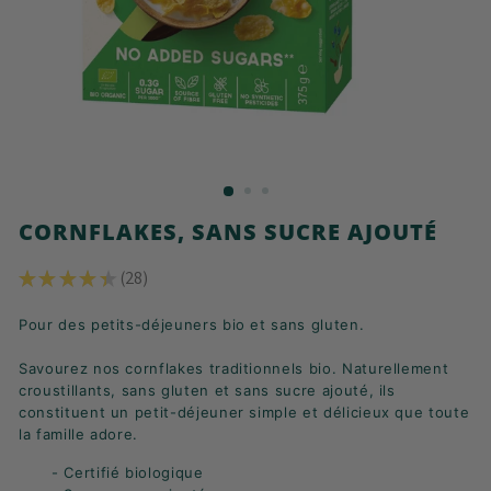
K
F
A
S
T
!
CORNFLAKES, SANS SUCRE AJOUTÉ
★
★
★
★
★
28
28
Pour des petits-déjeuners bio et sans gluten.
Savourez nos cornflakes traditionnels bio. Naturellement
croustillants, sans gluten et sans sucre ajouté, ils
constituent un petit-déjeuner simple et délicieux que toute
la famille adore.
- Certifié biologique