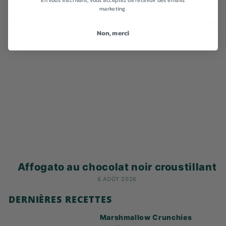
marketing.
DU BLOG
Voir tout
Non, merci
Affogato au chocolat noir croustillant
6 AOÛT 2026
DERNIÈRES RECETTES
Marshmallow Crunchies