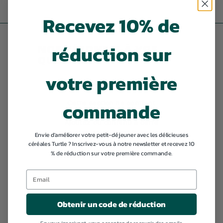
,
Recevez 10% de
9
9
réduction sur
NOS RÉPONSES À VOS
QUESTIONS
votre première
commande
Cette section ne contient
actuellement aucun contenu.
Ajoutez du contenu à cette
section en utilisant la barre
Envie d'améliorer votre petit-déjeuner avec les délicieuses
latérale.
céréales Turtle ? Inscrivez-vous à notre newsletter et recevez 10
% de réduction sur votre première commande.
Obtenir un code de réduction
En vous inscrivant, vous acceptez de recevoir des emails