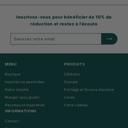
Inscrivez-vous pour bénéficier de 10% de
réduction et restez à l'écoute
Saisissez
S'abonner
votre
email
MENU
PRODUITS
Boutique
Céréales
Insectes ou pesticides
Granola
Notre histoire
Porridge et flocons d'avoine
Manger sans gluten
Livres
Recettes et inspiration
Carte cadeau
INFORMATIONS
Contact