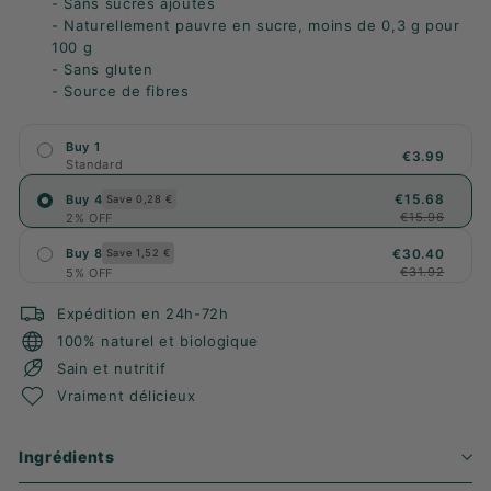
- Sans sucres ajoutés
- Naturellement pauvre en sucre, moins de 0,3 g pour
100 g
- Sans gluten
- Source de fibres
Buy 1
€3.99
Standard
€15.68
Buy 4
Save 0,28 €
€15.96
2% OFF
€30.40
Buy 8
Save 1,52 €
€31.92
5% OFF
Expédition en 24h-72h
100% naturel et biologique
Sain et nutritif
Vraiment délicieux
Ingrédients