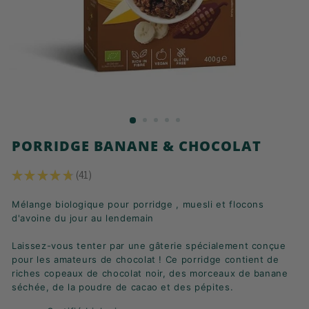
K
F
A
S
T
!
PORRIDGE BANANE & CHOCOLAT
★
★
★
★
★
41
41
Mélange biologique pour porridge , muesli et flocons
d'avoine du jour au lendemain
Laissez-vous tenter par une gâterie spécialement conçue
pour les amateurs de chocolat ! Ce porridge contient de
riches copeaux de chocolat noir, des morceaux de banane
séchée, de la poudre de cacao et des pépites.