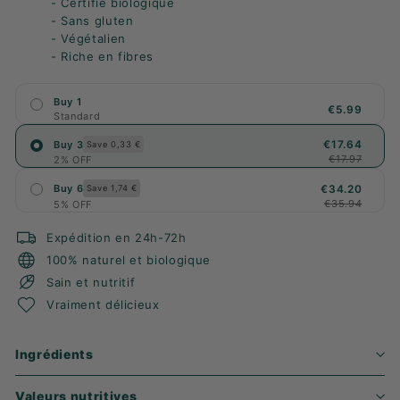
- Certifié biologique
- Sans gluten
- Végétalien
- Riche en fibres
Buy 1
€5.99
Standard
€17.64
Buy 3
Save 0,33 €
€17.97
2% OFF
€34.20
Buy 6
Save 1,74 €
€35.94
5% OFF
Expédition en 24h-72h
100% naturel et biologique
Sain et nutritif
Vraiment délicieux
Ingrédients
Valeurs nutritives