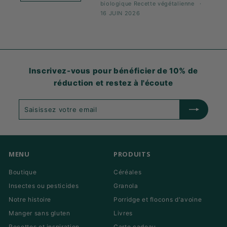
biologique
Recette
végétalienne
16 JUIN 2026
Inscrivez-vous pour bénéficier de 10% de
réduction et restez à l'écoute
Saisissez
S'abonner
votre
email
MENU
PRODUITS
Boutique
Céréales
Insectes ou pesticides
Granola
Notre histoire
Porridge et flocons d'avoine
Manger sans gluten
Livres
Recettes et inspiration
Carte cadeau