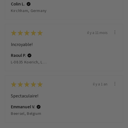
Colin L.
Kirchham, Germany
★
★
★
★
★
il y a 11 mois
Incroyable!
Raoul P.
L-0835 Koerich, Luxembourg
★
★
★
★
★
il y a 1 an
Spectaculaire!
Emmanuel V.
Beersel, Belgium