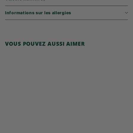
Informations sur les allergies
VOUS POUVEZ AUSSI AIMER
Ajouter au panier
Porridge Banane &
Chocolat
5
5,99€
,
9