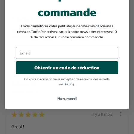
★
★
★
★
★
commande
il y a 8 mois
Fortement recommandé!
Envie d'améliorer votre petit-déjeuner avec les délicieuses
Georges T.
céréales Turtle ? Inscrivez-vous à notre newsletter et recevez 10
% de réduction sur votre première commande.
Rueil-Malmaison, France
★
★
★
★
★
il y a 9 mois
Obtenir un code de réduction
Ich bin froh, dass ich das bekommen habe.
En vous inscrivant, vous acceptez de recevoir des emails
Selma M.
marketing.
Mining, Austria
Non, merci
★
★
★
★
★
il y a 9 mois
Great!