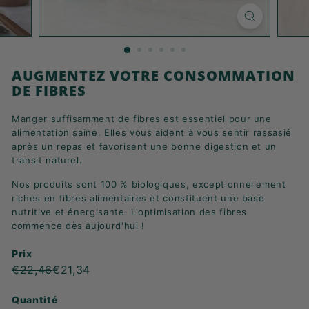
K
F
A
S
AUGMENTEZ VOTRE CONSOMMATION
T
DE FIBRES
!
Manger suffisamment de fibres est essentiel pour une
alimentation saine. Elles vous aident à vous sentir rassasié
après un repas et favorisent une bonne digestion et un
transit naturel.
Nos produits sont 100 % biologiques, exceptionnellement
riches en fibres alimentaires et constituent une base
nutritive et énergisante. L'optimisation des fibres
commence dès aujourd'hui !
Prix
Prix
Prix
€22,46
€21,34
€22,46
€21,34
normal
de
Quantité
vente