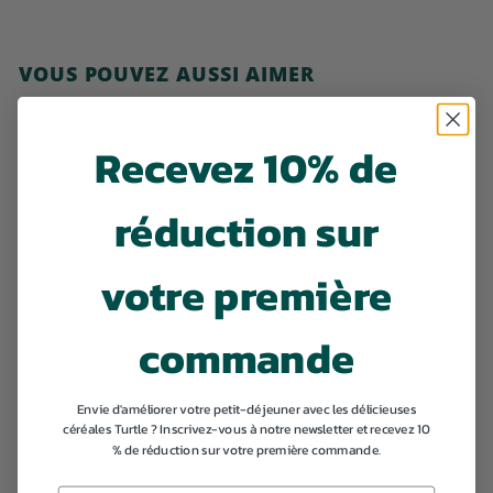
VOUS POUVEZ AUSSI AIMER
Ajouter au panier
Recevez 10% de
réduction sur
SOLDÉ
votre première
Augmentez votre
consommation de
commande
fibres
P
€
P
€21,34
€
€22,46
r
r
2
2
Envie d'améliorer votre petit-déjeuner avec les délicieuses
i
i
2
1
céréales Turtle ? Inscrivez-vous à notre newsletter et recevez 10
,
x
x
% de réduction sur votre première commande.
,
4
d
n
6
3
e
o