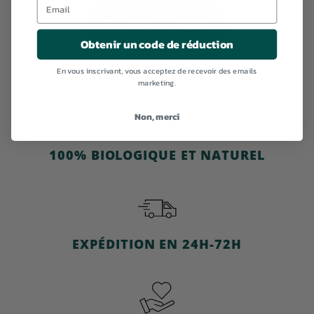
v
4
r
e
m
Retour à Vegan
n
a
Obtenir un code de réduction
t
l
e
En vous inscrivant, vous acceptez de recevoir des emails
marketing.
Non, merci
100% BIOLOGIQUE ET NATUREL
EXPÉDITION EN 24H-72H