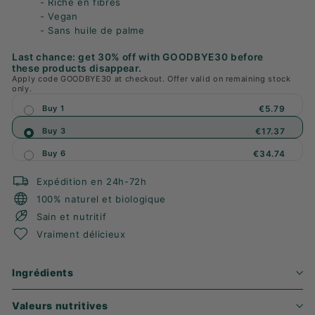
- Riche en fibres
- Vegan
- Sans huile de palme
Last chance: get 30% off with GOODBYE30 before
these products disappear.
Apply code GOODBYE30 at checkout. Offer valid on remaining stock
only.
Buy 1
€5.79
Buy 3
€17.37
Buy 6
€34.74
Expédition en 24h-72h
100% naturel et biologique
Sain et nutritif
Vraiment délicieux
Ingrédients
Valeurs nutritives