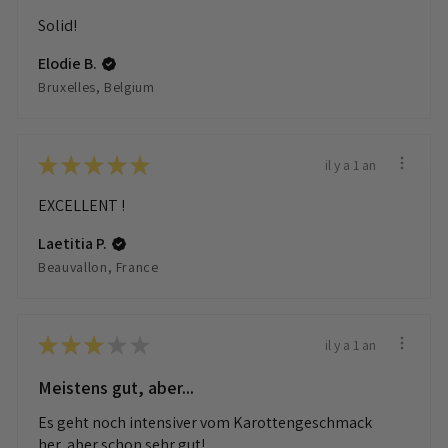
Solid!
Elodie B.
Bruxelles, Belgium
★
★
★
★
★
il y a 1 an
EXCELLENT !
Laetitia P.
Beauvallon, France
★
★
★
★
★
il y a 1 an
Meistens gut, aber...
Es geht noch intensiver vom Karottengeschmack
her, aber schon sehr gut!