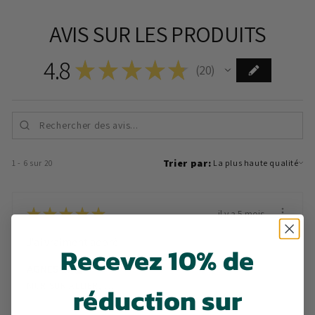
AVIS SUR LES PRODUITS
4.8
★
★
★
★
★
20
20
Trier par:
1 - 6 sur 20
★
★
★
★
★
il y a 5 mois
J'ai vraiment adoré !
Recevez 10% de
AGNES B.
MUR SUR ALLIER, France
réduction sur