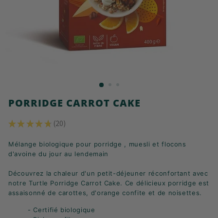
K
F
A
S
T
!
PORRIDGE CARROT CAKE
★
★
★
★
★
20
20
Mélange biologique pour porridge , muesli et flocons
d'avoine du jour au lendemain
Découvrez la chaleur d'un petit-déjeuner réconfortant avec
notre Turtle Porridge Carrot Cake. Ce délicieux porridge est
assaisonné de carottes, d'orange confite et de noisettes.
- Certifié biologique