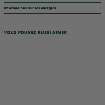
Informations sur les allergies
VOUS POUVEZ AUSSI AIMER
Ajouter au panier
Porridge Carrot
Cake
€
€5,79
5
,