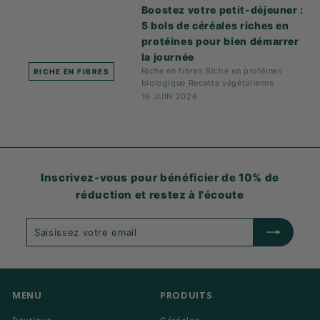
Boostez votre petit-déjeuner :
5 bols de céréales riches en
protéines pour bien démarrer
la journée
Riche en fibres
Riche en protéines
RICHE EN FIBRES
biologique
Recette
végétalienne
16 JUIN 2026
Inscrivez-vous pour bénéficier de 10% de
réduction et restez à l'écoute
Saisissez
S'abonner
votre
email
MENU
PRODUITS