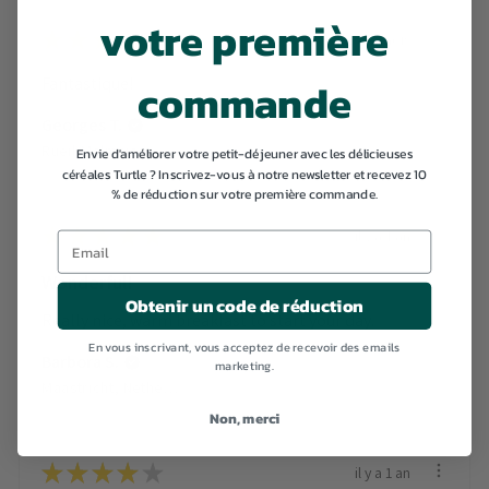
votre première
★
★
★
★
★
il y a 8 mois
commande
Fantastique!
Georges T.
Rueil-Malmaison, France
Envie d'améliorer votre petit-déjeuner avec les délicieuses
céréales Turtle ? Inscrivez-vous à notre newsletter et recevez 10
% de réduction sur votre première commande.
★
★
★
★
★
il y a 1 an
Wonderful!
Obtenir un code de réduction
Really nice, warm breakfast to start your day.
En vous inscrivant, vous acceptez de recevoir des emails
Barbora S.
marketing.
Maastricht, Netherlands
Non, merci
★
★
★
★
★
il y a 1 an