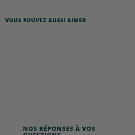
VOUS POUVEZ AUSSI AIMER
Ajouter au panier
Cocoa Crispies
€
€4,49
4
,
4
9
NOS RÉPONSES À VOS