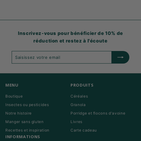
Inscrivez-vous pour bénéficier de 10% de
réduction et restez à l'écoute
Saisissez
S'abonner
votre
email
MENU
PRODUITS
Boutique
Céréales
Insectes ou pesticides
Granola
Notre histoire
Porridge et flocons d'avoine
Manger sans gluten
Livres
Recettes et inspiration
Carte cadeau
INFORMATIONS