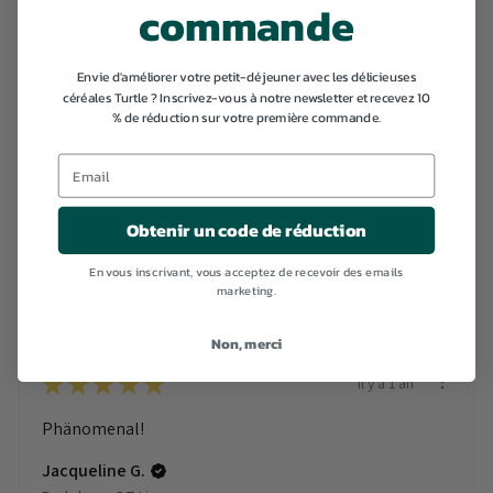
commande
Excellent!
Romain D.
Envie d'améliorer votre petit-déjeuner avec les délicieuses
céréales Turtle ? Inscrivez-vous à notre newsletter et recevez 10
Liège, Belgium
% de réduction sur votre première commande.
★
★
★
★
★
il y a 1 an
Obtenir un code de réduction
Une expérience très positive.
Stephane T.
En vous inscrivant, vous acceptez de recevoir des emails
marketing.
ASPACH-MICHELBACH, France
Non, merci
★
★
★
★
★
il y a 1 an
Phänomenal!
Jacqueline G.