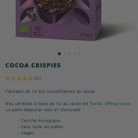
K
F
A
S
T
!
COCOA CRISPIES
★
★
★
★
★
43
43
Céréales de riz bio croustillantes au cacao
Nos céréales à base de riz au cacao de Turtle. Offrez-vous
un petit-déjeuner sain et chocolaté.
- Certifié biologique
- Sans huile de palme
- Vegan