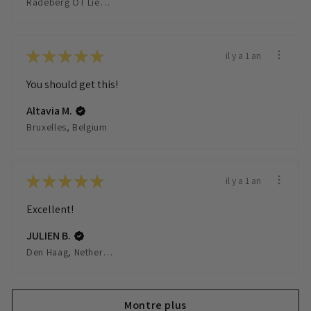
Radeberg OT Liegau Augustusbad, Germany
★
★
★
★
★
il y a 1 an
You should get this!
Altavia M.
Bruxelles, Belgium
★
★
★
★
★
il y a 1 an
Excellent!
JULIEN B.
Den Haag, Netherlands
Montre plus