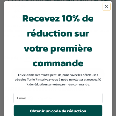
Pour plus de croquant, saupoudrer le dessus de Power
Granola .
Terminer par un filet de beurre de noisette et de
Recevez 10% de
chocolat.
Savourez votre Banana Split croustillant comme un
réduction sur
délicieux dessert ou comme un en-cas savoureux en toute
occasion !
votre première
commande
Plus de >
SANS GLUTEN
RECETTE
Retour à RECETTES & INSPIRATION
Envie d'améliorer votre petit-déjeuner avec les délicieuses
céréales Turtle ? Inscrivez-vous à notre newsletter et recevez 10
% de réduction sur votre première commande.
PARTAGER CETTE INFORMATION
Facebook
Pinterest
Partagez
Épinglez-le
Obtenir un code de réduction