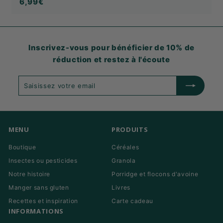
6,99€
6,99€
Inscrivez-vous pour bénéficier de 10% de
réduction et restez à l'écoute
Saisissez
S'abonner
votre
email
MENU
PRODUITS
Boutique
Céréales
Insectes ou pesticides
Granola
Notre histoire
Porridge et flocons d'avoine
Manger sans gluten
Livres
Recettes et inspiration
Carte cadeau
INFORMATIONS