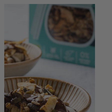
K
F
A
S
T
!