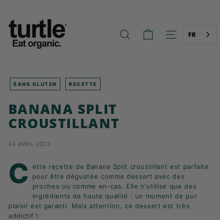
Aller
T
au
U
contenu
R
FR
RECHERCHE
NAVIGATION
T
L
E
-
SANS GLUTEN
RECETTE
B
BANANA SPLIT
E
CROUSTILLANT
T
T
24 AVRIL 2023
E
R
C
ette recette de Banana Split croustillant est parfaite
B
pour être dégustée comme dessert avec des
R
proches ou comme en-cas. Elle n'utilise que des
ingrédients de haute qualité : un moment de pur
E
plaisir est garanti. Mais attention, ce dessert est très
A
addictif !