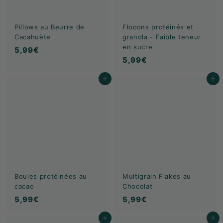
Pillows au Beurre de
Flocons protéinés et
Cacahuète
granola - Faible teneur
en sucre
5
5,99€
5
5,99€
,
,
9
Ajouter au panier
Ajouter au panier
9
9
9
€
€
Boules protéinées au
Multigrain Flakes au
cacao
Chocolat
5
5
5,99€
5,99€
,
,
Ajouter au panier
Ajouter au panier
9
9