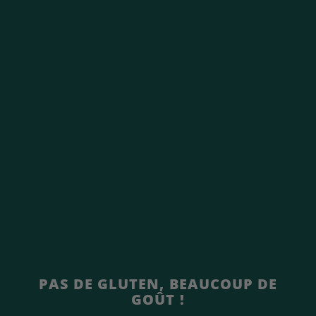
n
a
t
l
e
PAS DE GLUTEN, BEAUCOUP DE
GOÛT !