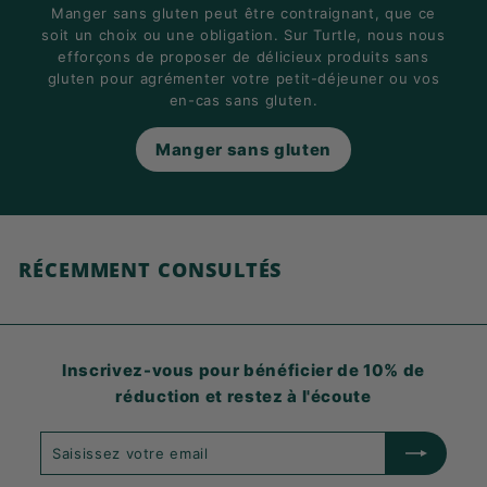
Manger sans gluten peut être contraignant, que ce
soit un choix ou une obligation. Sur Turtle, nous nous
efforçons de proposer de délicieux produits sans
gluten pour agrémenter votre petit-déjeuner ou vos
en-cas sans gluten.
Manger sans gluten
RÉCEMMENT CONSULTÉS
Inscrivez-vous pour bénéficier de 10% de
réduction et restez à l'écoute
Saisissez
S'abonner
votre