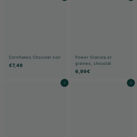
9
9
€
€
Cornflakes Chocolat noir
Power Granola et
graines, chocolat
€
€7,49
6
6,99€
7
,
,
Ajouter au panier
Ajouter au panier
9
4
9
9
€