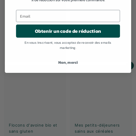
Obtenir un code de réduction
Porridge Goji & Chia
Porridge Banane &
En vous inscrivant, vous acceptez de recevoir des emails
Chocolat
€
€5,79
marketing.
5
5,99€
5
,
Non, merci
,
Ajouter au panier
Ajouter au panier
9
7
9
9
€
Flocons d'avoine bio et
Mes petits-déjeuners
sans gluten
sains aux céréales