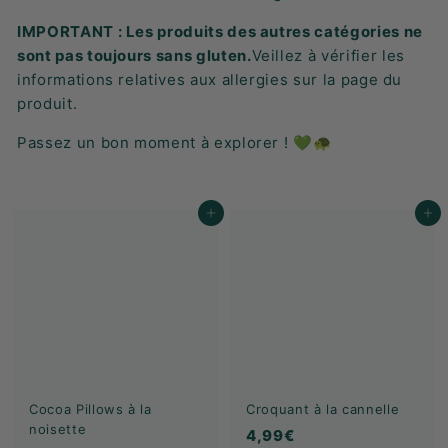
K
IMPORTANT : Les produits des autres catégories ne
F
sont pas toujours sans gluten.
Veillez à vérifier les
A
informations relatives aux allergies sur la page du
S
produit.
T
!
Passez un bon moment à explorer ! 💚🐢
Ajouter au panier
Ajouter au panier
Cocoa Pillows à la
Croquant à la cannelle
noisette
4
4,99€