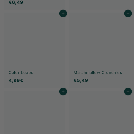
€
€6,49
,
6
9
Ajouter au panier
Ajouter au panier
,
9
4
€
9
Color Loops
Marshmallow Crunchies
4
€
4,99€
€5,49
,
5
Ajouter au panier
Ajouter au panier
9
,
9
4
€
9