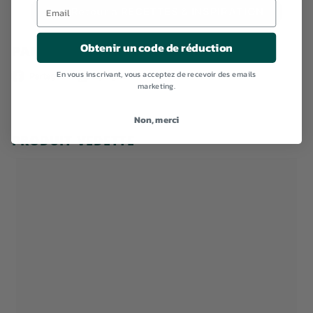
Retour à RECETTES & INSPIRATION
Obtenir un code de réduction
PARTAGER CETTE INFORMATION
En vous inscrivant, vous acceptez de recevoir des emails
Facebook
Pinterest
Partagez
Épinglez-le
marketing.
Non, merci
PRODUIT VEDETTE