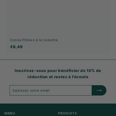
Cocoa Pillows à la noisette
€6,49
€6,49
Inscrivez-vous pour bénéficier de 10% de
réduction et restez à l'écoute
Saisissez
S'abonner
votre
email
MENU
PRODUITS