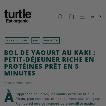
Aller
T
au
U
contenu
R
FR
RECHERCHE
NAVIGATION
T
L
E
-
SANS GLUTEN
BIO
RECETTE
B
BOL DE YAOURT AU KAKI :
E
PETIT-DÉJEUNER RICHE EN
T
PROTÉINES PRÊT EN 5
T
MINUTES
E
R
B
12 DÉCEMBRE 2025
R
À
l'approche de l'hiver, les matins deviennent plus
E
froids, plus sombres, et nos journées plus chargées.
A
Rien de tel que ce moment de tranquillité matinal