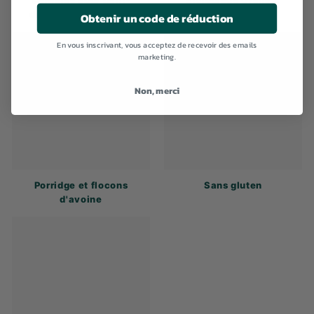
Céréales pour petit-
Biologique Granola
déjeuner biologiques
Obtenir un code de réduction
En vous inscrivant, vous acceptez de recevoir des emails
marketing.
Non, merci
Porridge et flocons
Sans gluten
d'avoine