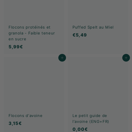
K
F
A
S
Flocons protéinés et
Puffed Spelt au Miel
T
granola - Faible teneur
€
€5,49
en sucre
!
5
5
5,99€
,
,
4
Ajouter au panier
Ajouter au panier
9
9
9
€
Flocons d'avoine
Le petit guide de
l'avoine (ENG+FR)
3
3,15€
0
0,00€
,