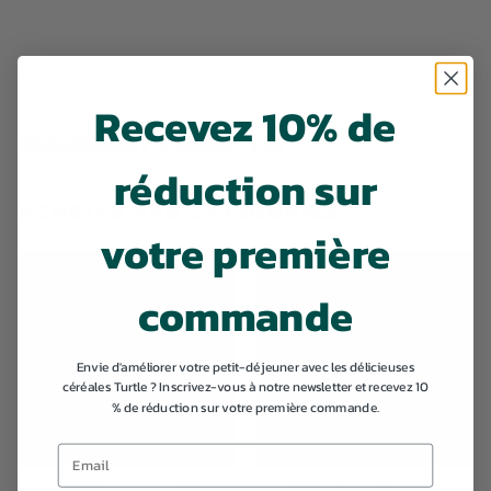
t
l
é
c
e
é
d
e
n
t
Recevez 10% de
RÉCEMMENT CONSULTÉS
réduction sur
ACHETER PAR CATÉGORIES
votre première
commande
Envie d'améliorer votre petit-déjeuner avec les délicieuses
céréales Turtle ? Inscrivez-vous à notre newsletter et recevez 10
% de réduction sur votre première commande.