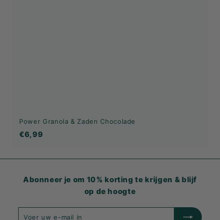
Power Granola & Zaden Chocolade
€6,99
€6,99
Abonneer je om 10% korting te krijgen & blijf
op de hoogte
Voer
Inschrijven