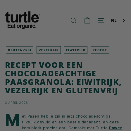
Ga
T
naar
U
de
R
inhoud
NL
ZOEK OP
NAVIGATIE O
T
L
E
-
GLUTENVRIJ
VEZELRIJK
EIWITRIJK
RECEPT
B
RECEPT VOOR EEN
E
CHOCOLADEACHTIGE
T
PAASGRANOLA: EIWITRIJK,
T
VEZELRIJK EN GLUTENVRIJ
E
R
B
2 APRIL 2026
R
M
et Pasen heb je zin in iets chocoladeachtigs,
E
rijkelijk gevuld en een beetje decadent, en deze
A
kom biedt precies dat. Gemaakt met Turtle
Power