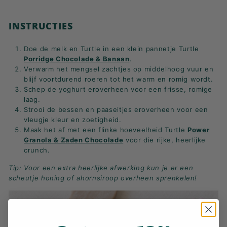
INSTRUCTIES
Doe de melk en Turtle in een klein pannetje Turtle
Porridge
Chocolade & Banaan
.
Verwarm het mengsel zachtjes op middelhoog vuur en
blijf voortdurend roeren tot het warm en romig wordt
.
Schep de yoghurt eroverheen voor een frisse, romige
laag.
Strooi de bessen en paaseitjes eroverheen voor een
vleugje kleur en zoetigheid.
Maak het af met een flinke hoeveelheid Turtle
Power
Granola & Zaden Chocolade
voor die rijke, heerlijke
crunch.
Tip: Voor een extra heerlijke afwerking kun je er een
scheutje honing of ahornsiroop overheen sprenkelen!