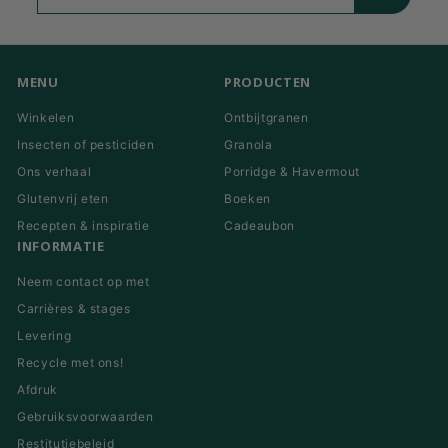
uw
e-
mail
in
MENU
PRODUCTEN
Winkelen
Ontbijtgranen
Insecten of pesticiden
Granola
Ons verhaal
Porridge & Havermout
Glutenvrij eten
Boeken
Recepten & inspiratie
Cadeaubon
INFORMATIE
Neem contact op met
Carrières & stages
Levering
Recycle met ons!
Afdruk
Gebruiksvoorwaarden
Restitutiebeleid