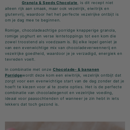
K
Granola & Seeds Chocolate
, is dit recept niet
alleen rijk aan smaak, maar ook vezelrijk, eiwitrijk en
F
glutenvrij, waardoor het het perfecte vezelrijke ontbijt is
A
om je dag mee te beginnen.
S
Romige, chocoladeachtige porridge knapperige granola,
T!
romige yoghurt en verse lentetoppings tot een kom die
zowel troostend als voedzaam is. Bij elke lepel geniet je
van een evenwichtige mix van chocoladeverwennerij en
vezelrijke goedheid, waardoor je je verzadigd, energiek en
tevreden voelt.
In combinatie met onze
Chocolade- & bananen
Porridge
wordt deze kom een eiwitrijk, vezelrijk ontbijt dat
zorgt voor een evenwichtige start van de dag zonder dat je
hoeft te kiezen voor al te zoete opties. Het is de perfecte
combinatie van chocoladegenot en vezelrijke voeding,
ideaal voor paasochtenden of wanneer je zin hebt in iets
lekkers dat toch gezond is.