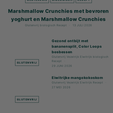
K
F
Marshmallow Crunchies met bevroren
A
yoghurt en Marshmallow Crunchies
S
Glutenvrij
biologisch
Recept
13 JULI 2026
T!
Gezond ontbijt met
bananensplit, Color Loops
bosbessen
Glutenvrij
Vezelrijk
Eiwitrijk
biologisch
Recept
GLUTENVRIJ
29 JUNI 2026
Eiwitrijke mangokokoskom
Glutenvrij
Vezelrijk
Eiwitrijk
Recept
27 MEI 2026
GLUTENVRIJ