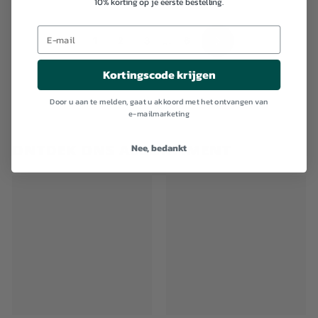
10% korting op je eerste bestelling.
1
2
3
...
6
Volgende
Kortingscode krijgen
Door u aan te melden, gaat u akkoord met het ontvangen van
e-mailmarketing
ONTDEK ONS ASSORTIMENT
Nee, bedankt