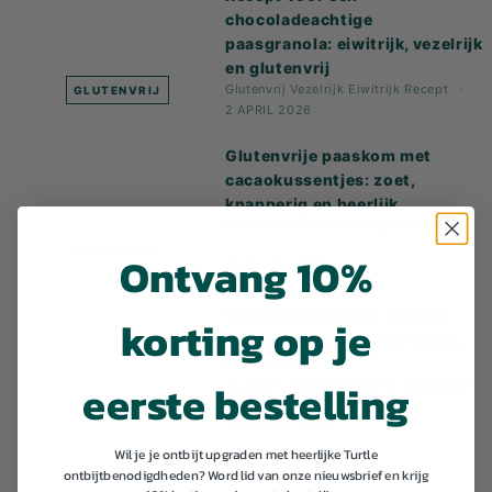
chocoladeachtige
paasgranola: eiwitrijk, vezelrijk
en glutenvrij
Glutenvrij
Vezelrijk
Eiwitrijk
Recept
GLUTENVRIJ
2 APRIL 2026
Glutenvrije paaskom met
cacaokussentjes: zoet,
knapperig en heerlijk
Glutenvrij
Vezelrijk
biologisch
Recept
GLUTENVRIJ
Ontvang 10%
30 MAART 2026
Spring Reset Bowl: Yoghurt
korting op je
met Power Granola en zaden,
chocolade
eerste bestelling
Glutenvrij
Vezelrijk
Eiwitrijk
biologisch
Recept
GLUTENVRIJ
30 MAART 2026
Wil je je ontbijt upgraden met heerlijke Turtle
ontbijtbenodigdheden? Word lid van onze nieuwsbrief en krijg