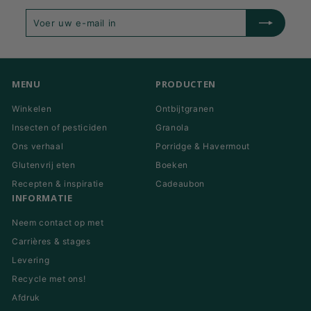
Voer
Inschrijven
uw
e-
mail
in
MENU
PRODUCTEN
Winkelen
Ontbijtgranen
Insecten of pesticiden
Granola
Ons verhaal
Porridge & Havermout
Glutenvrij eten
Boeken
Recepten & inspiratie
Cadeaubon
INFORMATIE
Neem contact op met
Carrières & stages
Levering
Recycle met ons!
Afdruk