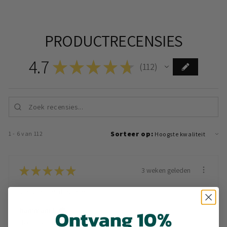
PRODUCTRECENSIES
4.7
★
★
★
★
★
112
112
Sorteer op:
1 - 6 van 112
★
★
★
★
★
3 weken geleden
J'ai vraiment adoré !
Ontvang 10%
hammani I.
Herblay Sur Seine, France