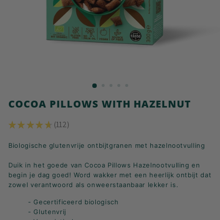
K
F
A
S
T!
COCOA PILLOWS WITH HAZELNUT
★
★
★
★
★
112
112
Biologische glutenvrije ontbijtgranen met hazelnootvulling
Duik in het goede van Cocoa Pillows Hazelnootvulling en
begin je dag goed! Word wakker met een heerlijk ontbijt dat
zowel verantwoord als onweerstaanbaar lekker is.
- Gecertificeerd biologisch
- Glutenvrij