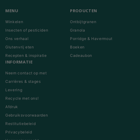
mail
in
MENU
PRODUCTEN
Winkelen
Ontbijtgranen
Insecten of pesticiden
Granola
Ons verhaal
Porridge & Havermout
Glutenvrij eten
Boeken
Recepten & inspiratie
Cadeaubon
INFORMATIE
Neem contact op met
Carrières & stages
Levering
Recycle met ons!
Afdruk
Gebruiksvoorwaarden
Restitutiebeleid
Privacybeleid