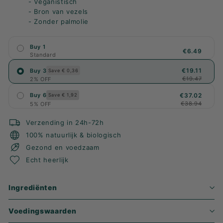
- Veganistisch
- Bron van vezels
- Zonder palmolie
Buy 1
€6.49
Standard
€19.11
Buy 3
Save € 0,36
€19.47
2% OFF
€37.02
Buy 6
Save € 1,92
€38.94
5% OFF
Verzending in 24h-72h
100% natuurlijk & biologisch
Gezond en voedzaam
Echt heerlijk
Ingrediënten
Voedingswaarden