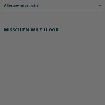
Allergie-informatie
MISSCHIEN WILT U OOK
In winkelwagen
Cocoa Pillows with
Hazelnut
€
€6,49
6
,