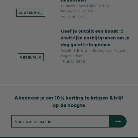
Glutenvrij
Vezelrijk
Eiwitrijk
biologisch
Recept
GLUTENVRIJ
29 JUNI 2026
Geef je ontbijt een boost: 5
eiwitrijke ontbijtgranen om je
dag goed te beginnen
Vezelrijk
Eiwitrijk
biologisch
Recept
veganistisch
VEZELRIJK
16 JUNI 2026
Abonneer je om 10% korting te krijgen & blijf
op de hoogte
Voer
Inschrijven
uw
e-