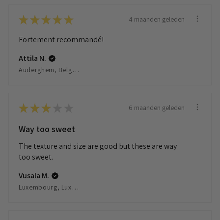
★
★
★
★
★
4 maanden geleden
Fortement recommandé!
Attila N.
Auderghem, Belgium
★
★
★
★
★
6 maanden geleden
Way too sweet
The texture and size are good but these are way
too sweet.
Vusala M.
Luxembourg, Luxembourg