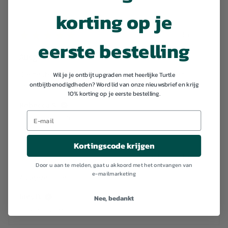
korting op je
★
★
★
★
★
3 maanden geleden
eerste bestelling
Ausgezeichnet!
Die beste Sorte die man hier kaufen kann! Super
Wil je je ontbijt upgraden met heerlijke Turtle
ontbijtbenodigdheden? Word lid van onze nieuwsbrief en krijg
lecker! Klare Weiterempf...
LAAT MEER ZIEN
10% korting op je eerste bestelling.
Rebecca S.
Reichenbach an der Fils, Germany
Kortingscode krijgen
★
★
★
★
★
4 maanden geleden
Door u aan te melden, gaat u akkoord met het ontvangen van
e-mailmarketing
Ausgezeichnet!
Ines B.
Nee, bedankt
Erligheim, Germany