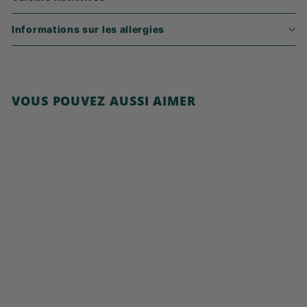
Informations sur les allergies
VOUS POUVEZ AUSSI AIMER
Ajouter au panier
Multigrain Flakes au
Chocolat
5
5,99€
,
9