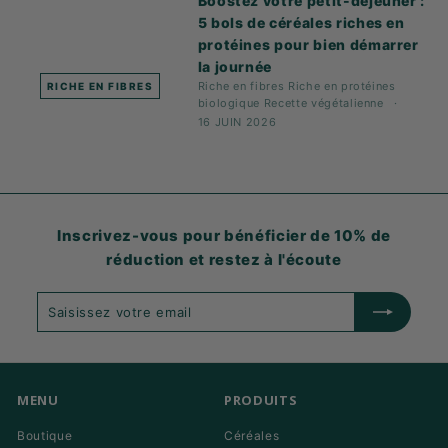
Boostez votre petit-déjeuner :
5 bols de céréales riches en
protéines pour bien démarrer
la journée
Riche en fibres
Riche en protéines
RICHE EN FIBRES
biologique
Recette
végétalienne
16 JUIN 2026
Inscrivez-vous pour bénéficier de 10% de
réduction et restez à l'écoute
Saisissez
S'abonner
votre
email
MENU
PRODUITS
Boutique
Céréales