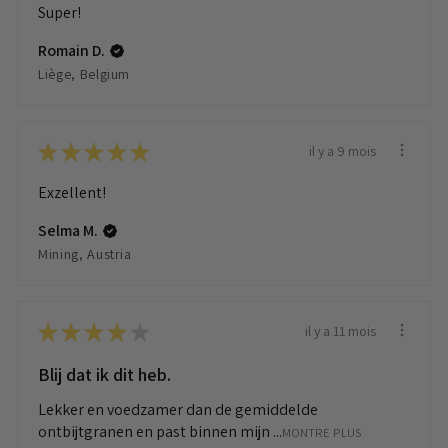
Super!
Romain D.
Liège, Belgium
★
★
★
★
★
il y a 9 mois
Exzellent!
Selma M.
Mining, Austria
★
★
★
★
★
il y a 11 mois
Blij dat ik dit heb.
Lekker en voedzamer dan de gemiddelde
ontbijtgranen en past binnen mijn ...
MONTRE PLUS