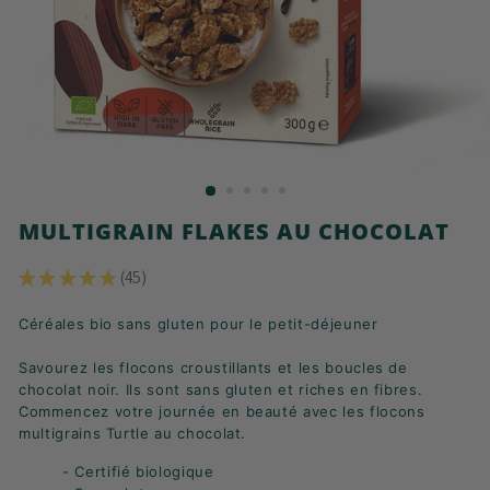
K
F
A
S
T
!
MULTIGRAIN FLAKES AU CHOCOLAT
★
★
★
★
★
45
45
Céréales bio sans gluten pour le petit-déjeuner
Savourez les flocons croustillants et les boucles de
chocolat noir. Ils sont sans gluten et riches en fibres.
Commencez votre journée en beauté avec les flocons
multigrains Turtle au chocolat.
- Certifié biologique