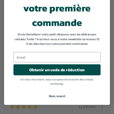
votre première
★
★
★
★
★
il y a 4 mois
commande
Assez agréable!
Envie d'améliorer votre petit-déjeuner avec les délicieuses
Attila N.
céréales Turtle ? Inscrivez-vous à notre newsletter et recevez 10
Auderghem, Belgium
% de réduction sur votre première commande.
★
★
★
★
★
il y a 5 mois
Obtenir un code de réduction
Phänomenal!
En vous inscrivant, vous acceptez de recevoir des emails
Sandra L.
marketing.
Berlin, Germany
Non, merci
★
★
★
★
★
il y a 9 mois