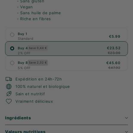
- Sans gluten
- Vegan
- Sans huile de palme
- Riche en fibres
Buy 1
€5.99
Standard
€23.52
Buy 4
Save 0,44 €
€23.96
2% OFF
€45.60
Buy 8
Save 2,32 €
€47.92
5% OFF
Expédition en 24h-72h
100% naturel et biologique
Sain et nutritif
Vraiment délicieux
Ingrédients
Valeurs nutritives