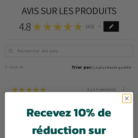
AVIS SUR LES PRODUITS
4.8
★
★
★
★
★
45
45
Trier par:
1 - 6 sur 45
★
★
★
★
★
il y a 4 semaines
Wunderbar!
Recevez 10% de
gute mischung
réduction sur
Sara M.
Wien, Austria