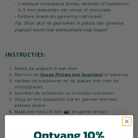
- 1 eetlepel notenpasta (pinda, amandel of hazelnoot)
- 3–5 mini-paaseitjes van snoep of chocolade
- Eetbare bloem als garnering (optioneel)
Tip: Door skyr te gebruiken in plaats van gewone
yoghurt wordt het eiwitgehalte nog hoger!
INSTRUCTIES:
Schep de yoghurt in een kom
Bestrooi de
Cocoa Pillows met hazelnoot
er bovenop
Verdeel de bosbessen en de plakjes kiwi over de
ontbijtgranen.
Sprenkel de notenboter er in krullen overheen
Voeg de mini-paaseitjes toe en garneer met een
eetbare bloem
Maak een foto (of tien
📸
) en geniet ervan!
Ontvang 10%