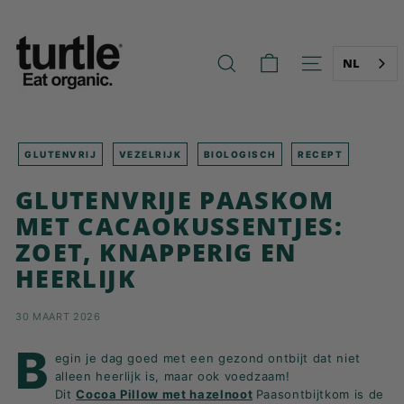
Ga
T
naar
U
de
R
inhoud
NL
ZOEK OP
NAVIGATIE O
T
L
E
-
GLUTENVRIJ
VEZELRIJK
BIOLOGISCH
RECEPT
B
GLUTENVRIJE PAASKOM
E
MET CACAOKUSSENTJES:
T
ZOET, KNAPPERIG EN
T
HEERLIJK
E
R
B
30 MAART 2026
R
B
egin je dag goed met een gezond ontbijt dat niet
E
alleen heerlijk is, maar ook voedzaam!
A
Dit
Cocoa Pillow met hazelnoot
Paasontbijtkom is de