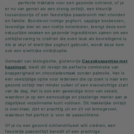
K
perfecte traktatie voor een gezonde ochtend, of je
er nu van geniet als een stevig ontbijt, een kleurrijk
F
tussendoortje of een feestelijke paasbrunch met vrienden
A
en familie. Boordevol romige yoghurt, sappige bosbessen,
S
levendige kiwi en een toefje notenboter, brengt deze kom
natuurlijke smaken en gezonde ingrediënten samen om een
T!
ontbijtervaring te creëren die even leuk als bevredigend is.
Als je skyr of eiwitrijke yoghurt gebruikt, wordt deze kom
ook een eiwitrijke ontbijtoptie.
Gemaakt van biologische, glutenvrije
Cacaokussentjes met
hazelnoot
, biedt dit recept de perfecte combinatie van
knapperigheid en chocoladesmaak zonder palmolie. Het is
een veelzijdige optie voor iedereen die op zoek is naar een
gezond ontbijt met minder suiker of een evenwichtige start
van de dag. Het is ook een geweldige bron van vezels,
waardoor je op een eenvoudige en plezierige manier aan je
dagelijkse vezelinname kunt voldoen. Dit makkelijke ontbijt
is snel klaar, ziet er prachtig uit en zit vol lentegevoel,
waardoor het perfect is voor de paasochtend.
Of je nu een gezond ochtendritueel wilt creëren, een
feestelijk paasontbijt bereidt of een prachtige