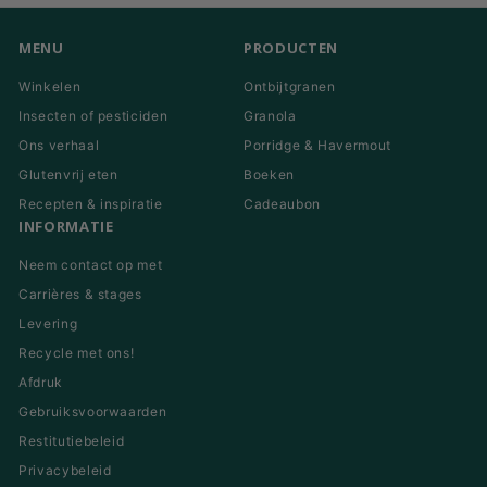
mail
in
MENU
PRODUCTEN
Winkelen
Ontbijtgranen
Insecten of pesticiden
Granola
Ons verhaal
Porridge & Havermout
Glutenvrij eten
Boeken
Recepten & inspiratie
Cadeaubon
INFORMATIE
Neem contact op met
Carrières & stages
Levering
Recycle met ons!
Afdruk
Gebruiksvoorwaarden
Restitutiebeleid
Privacybeleid