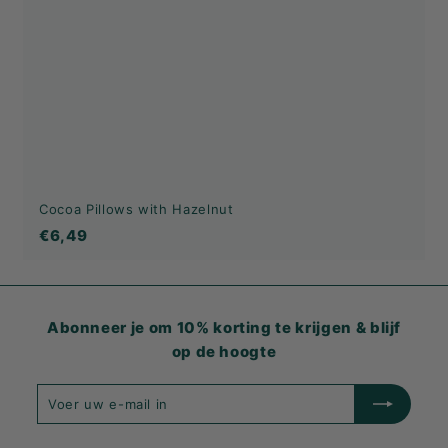
Cocoa Pillows with Hazelnut
€6,49
€6,49
Abonneer je om 10% korting te krijgen & blijf
op de hoogte
Voer
Inschrijven
uw
e-