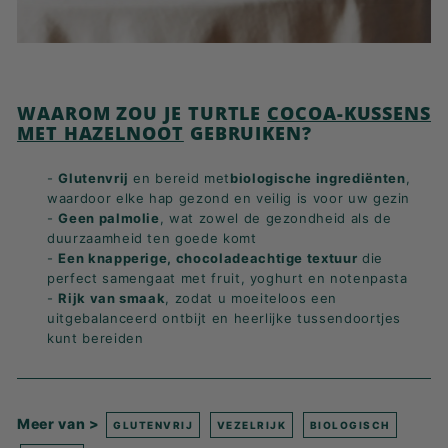
WAAROM ZOU JE TURTLE
COCOA-KUSSENS
MET HAZELNOOT
GEBRUIKEN?
-
Glutenvrij
en bereid met
biologische ingrediënten
,
waardoor elke hap gezond en veilig is voor uw gezin
-
Geen palmolie
, wat zowel de gezondheid als de
duurzaamheid ten goede komt
-
Een knapperige, chocoladeachtige textuur
die
perfect samengaat met fruit, yoghurt en notenpasta
-
Rijk van smaak
, zodat u moeiteloos een
uitgebalanceerd ontbijt en heerlijke tussendoortjes
kunt bereiden
Meer van >
GLUTENVRIJ
VEZELRIJK
BIOLOGISCH