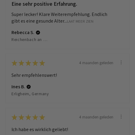
Eine sehr positive Erfahrung.
Super lecker! Klare Weiterempfehlung. Endlich
gibt es eine gesunde Alter...
LAAT MEER ZIEN
Rebecca S.
Reichenbach an der Fils, Germany
★
★
★
★
★
4 maanden geleden
Sehr empfehlenswert!
Ines B.
Erligheim, Germany
★
★
★
★
★
4 maanden geleden
Ich habe es wirklich geliebt!