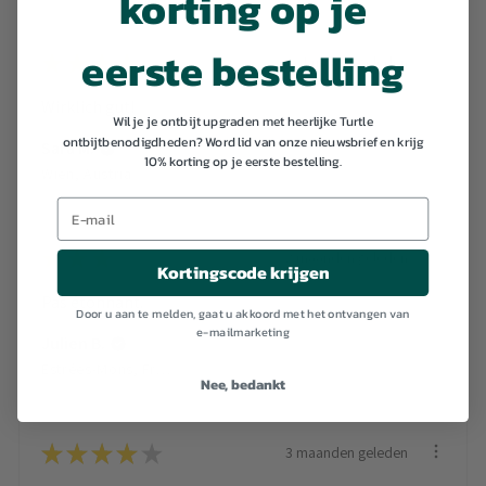
korting op je
eerste bestelling
★
★
★
★
★
1 maand geleden
Wirklich gut!
Wil je je ontbijt upgraden met heerlijke Turtle
ontbijtbenodigdheden? Word lid van onze nieuwsbrief en krijg
Sara M.
10% korting op je eerste bestelling.
Wien, Austria
★
★
★
★
★
2 maanden geleden
Kortingscode krijgen
Pas étonnant.
Door u aan te melden, gaat u akkoord met het ontvangen van
e-mailmarketing
Julien B.
Estrées-Mons, France
Nee, bedankt
★
★
★
★
★
3 maanden geleden