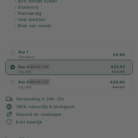
- 40% minder suiker
- Glutenvrij
- Plantaardig
- Veel eiwitten
- Bron van vezels
Buy 1
€5.99
Standard
€23.52
Buy 4
Save € 0,44
€23.96
2% OFF
€45.60
Buy 8
Save € 2,32
€47.92
5% OFF
Verzending in 24h-72h
100% natuurlijk & biologisch
Gezond en voedzaam
Echt heerlijk