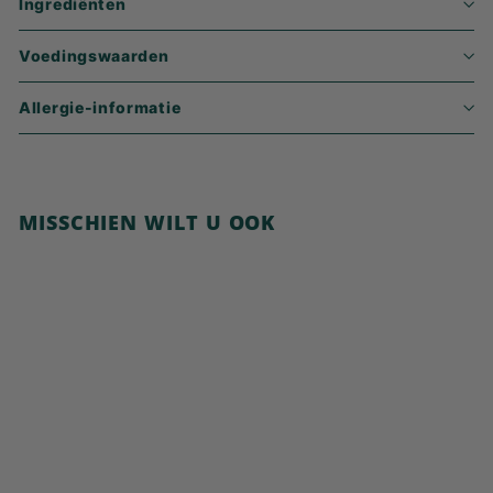
Ingrediënten
Voedingswaarden
Allergie-informatie
MISSCHIEN WILT U OOK
In winkelwagen
Eiwit-cacaoballen
€
€5,99