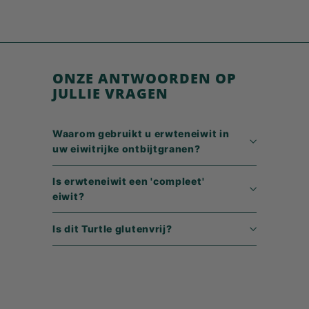
5
,
9
9
ONZE ANTWOORDEN OP
JULLIE VRAGEN
Waarom gebruikt u erwteneiwit in
uw eiwitrijke ontbijtgranen?
Is erwteneiwit een 'compleet'
eiwit?
Is dit Turtle glutenvrij?