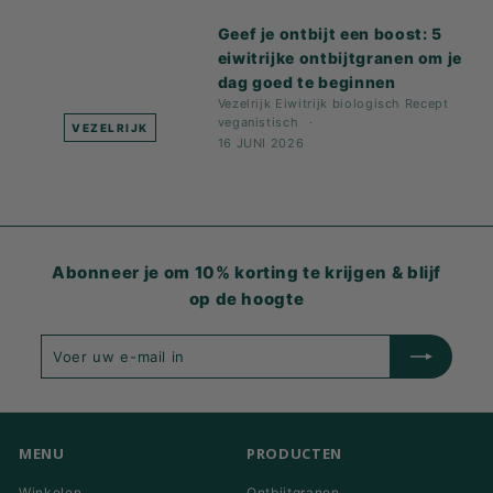
Geef je ontbijt een boost: 5
eiwitrijke ontbijtgranen om je
dag goed te beginnen
Vezelrijk
Eiwitrijk
biologisch
Recept
veganistisch
VEZELRIJK
16 JUNI 2026
Abonneer je om 10% korting te krijgen & blijf
op de hoogte
Voer
Inschrijven
uw
e-
mail
in
MENU
PRODUCTEN
Winkelen
Ontbijtgranen