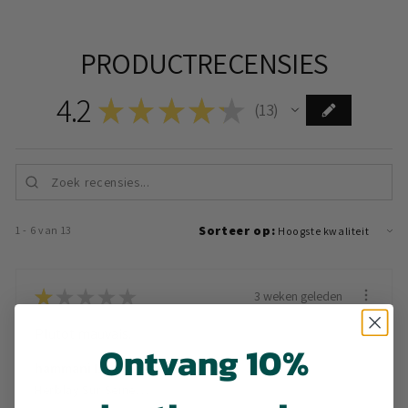
PRODUCTRECENSIES
4.2
★
★
★
★
★
13
13
Sorteer op:
1 - 6 van 13
★
★
★
★
★
3 weken geleden
Plutot mauvais.
Ontvang 10%
hammani I.
Herblay Sur Seine, France