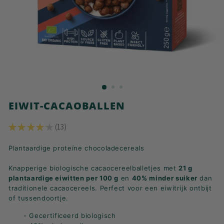
K
F
A
S
T!
EIWIT-CACAOBALLEN
★
★
★
★
★
13
13
Plantaardige proteïne chocoladecereals
Knapperige biologische cacaocereelballetjes met
21 g
plantaardige eiwitten per 100 g
en
40% minder suiker
dan
traditionele cacaocereels. Perfect voor een eiwitrijk ontbijt
of tussendoortje.
- Gecertificeerd biologisch