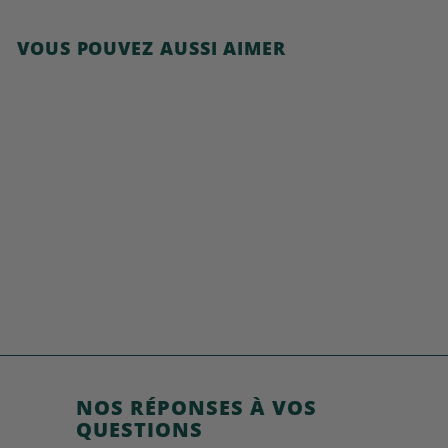
VOUS POUVEZ AUSSI AIMER
Ajouter au panier
Cocoa Crispies
€
€4,49
4
,
4
9
NOS RÉPONSES À VOS
QUESTIONS