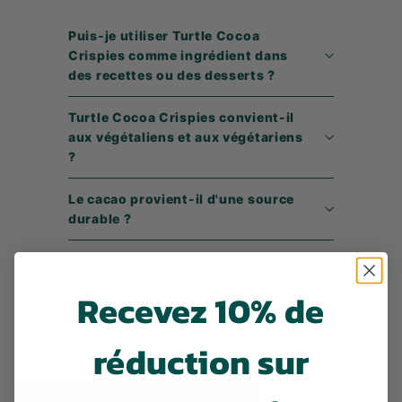
Puis-je utiliser Turtle Cocoa
Crispies comme ingrédient dans
des recettes ou des desserts ?
Turtle Cocoa Crispies convient-il
aux végétaliens et aux végétariens
?
Le cacao provient-il d'une source
durable ?
Recevez 10% de
réduction sur