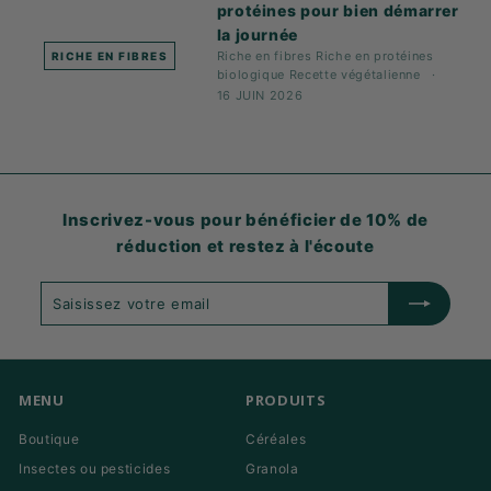
protéines pour bien démarrer
la journée
Riche en fibres
Riche en protéines
RICHE EN FIBRES
biologique
Recette
végétalienne
16 JUIN 2026
Inscrivez-vous pour bénéficier de 10% de
réduction et restez à l'écoute
Saisissez
S'abonner
votre
email
MENU
PRODUITS
Boutique
Céréales
Insectes ou pesticides
Granola